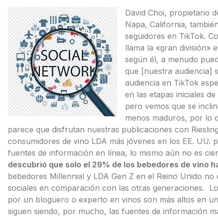
David Choi, propietario d
Napa, California, tambié
seguidores en TikTok. Co
llama la «gran división» 
según él, a menudo pued
que [nuestra audiencia] s
audiencia en TikTok esp
en las etapas iniciales de
pero vemos que se inclin
menos maduros, por lo q
parece que disfrutan nuestras publicaciones con Riesling
consumidores de vino LDA más jóvenes en los EE. UU. pr
fuentes de información en línea, lo mismo aún no es cie
descubrió que solo el 29% de los bebedores de vino ha
bebedores Millennial y LDA Gen Z en el Reino Unido no e
sociales en comparación con las otras generaciones. Lo
por un bloguero o experto en vinos son más altos en un
siguen siendo, por mucho, las fuentes de información má