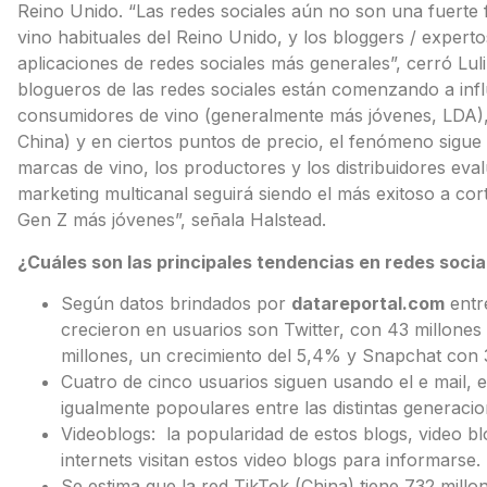
Reino Unido. “Las redes sociales aún no son una fuerte f
vino habituales del Reino Unido, y los bloggers / experto
aplicaciones de redes sociales más generales”, cerró Luli
blogueros de las redes sociales están comenzando a influ
consumidores de vino (generalmente más jóvenes, LDA),
China) y en ciertos puntos de precio, el fenómeno sigue
marcas de vino, los productores y los distribuidores eva
marketing multicanal seguirá siendo el más exitoso a cor
Gen Z más jóvenes”, señala Halstead.
¿Cuáles son las principales tendencias en redes socia
Según datos brindados por
datareportal.com
entre
crecieron en usuarios son Twitter, con 43 millone
millones, un crecimiento del 5,4% y Snapchat con 
Cuatro de cinco usuarios siguen usando el e mail, 
igualmente popoulares entre las distintas generacio
Videoblogs: la popularidad de estos blogs, video bl
internets visitan estos video blogs para informarse.
Se estima que la red TikTok (China) tiene 732 millon