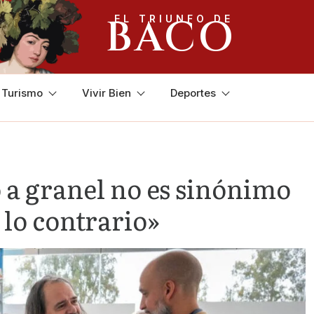
BACO
EL TRIUNFO DE
y Turismo
Vivir Bien
Deportes
o a granel no es sinónimo
 lo contrario»