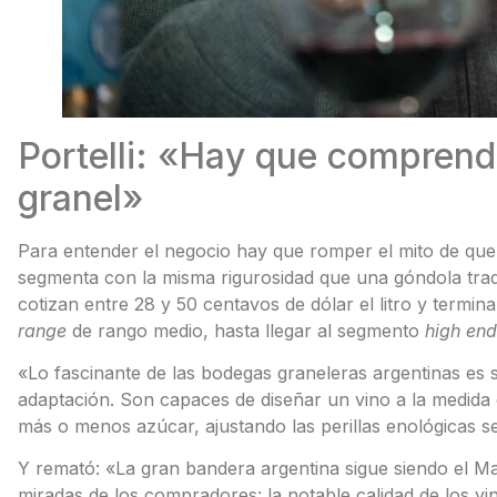
Portelli: «Hay que comprende
granel»
Para entender el negocio hay que romper el mito de que 
segmenta con la misma rigurosidad que una góndola trad
cotizan entre 28 y 50 centavos de dólar el litro y termina
range
de rango medio, hasta llegar al segmento
high end
«Lo fascinante de las bodegas graneleras argentinas es s
adaptación. Son capaces de diseñar un vino a la medida
más o menos azúcar, ajustando las perillas enológicas s
Y remató: «La gran bandera argentina sigue siendo el M
miradas de los compradores: la notable calidad de los v