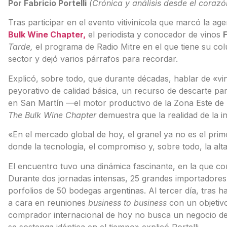
Por Fabricio Portelli
(Crónica y análisis desde el corazó
Tras participar en el evento vitivinícola que marcó la 
Bulk Wine Chapter,
el periodista y conocedor de vinos
F
Tarde,
el programa de Radio Mitre en el que tiene su co
sector y dejó varios párrafos para recordar.
Explicó, sobre todo, que durante décadas, hablar de «vi
peyorativo de calidad básica, un recurso de descarte pa
en San Martín —el motor productivo de la Zona Este de
The Bulk Wine Chapter
demuestra que la realidad de la i
«En el mercado global de hoy, el granel ya no es el pri
donde la tecnología, el compromiso y, sobre todo, la alta 
El encuentro tuvo una dinámica fascinante, en la que 
Durante dos jornadas intensas, 25 grandes importadores 
porfolios de 50 bodegas argentinas. Al tercer día, tras h
a cara en reuniones
business to business
con un objetivo
comprador internacional de hoy no busca un negocio de
se sostenga idéntica en el tiempo» explicó Portelli.