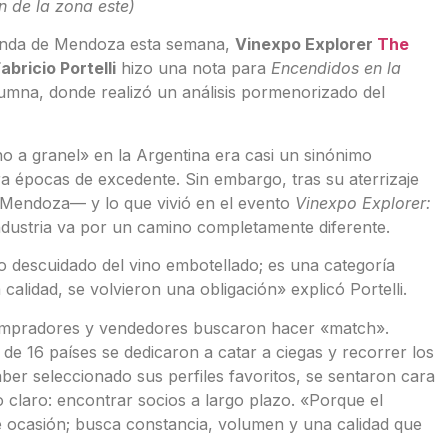
n de la zona este)
agenda de Mendoza esta semana,
Vinexpo Explorer
The
abricio Portelli
hizo una nota para
Encendidos en la
lumna, donde realizó un análisis pormenorizado del
no a granel» en la Argentina era casi un sinónimo
ra épocas de excedente. Sin embargo, tras su aterrizaje
 Mendoza— y lo que vivió en el evento
Vinexpo Explorer:
ndustria va por un camino completamente diferente.
mo descuidado del vino embotellado; es una categoría
calidad, se volvieron una obligación» explicó Portelli.
compradores y vendedores buscaron hacer «match».
de 16 países se dedicaron a catar a ciegas y recorrer los
aber seleccionado sus perfiles favoritos, se sentaron cara
 claro: encontrar socios a largo plazo. «Porque el
 ocasión; busca constancia, volumen y una calidad que