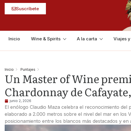
Suscríbete
Inicio
Wine & Spirits
A la carta
Viajes 
Inicio
Puntajes
Un Master of Wine premia
Chardonnay de Cafayate, 
junio 2, 2026
El enólogo Claudio Maza celebra el reconocimiento del 
elaborado a 2.000 metros sobre el nivel del mar en los V
posicionamiento entre los blancos más destacados y en a