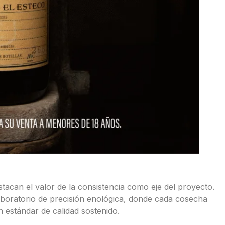
stacan el valor de la consistencia como eje del proyecto.
aboratorio de precisión enológica, donde cada cosecha
 estándar de calidad sostenido.