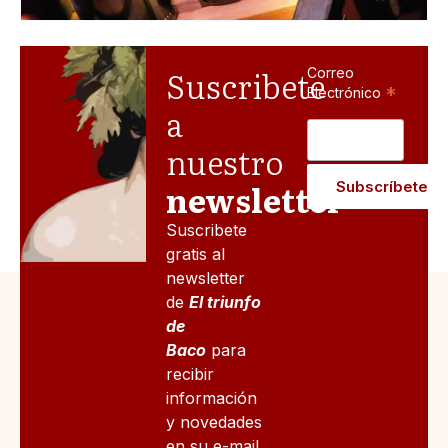
Suscribete
Correo
*
Electrónico
a
nuestro
newsletter
Suscribete
gratis al
newsletter
de
El triunfo
de
Baco
para
recibir
información
y novedades
en su e-mail.