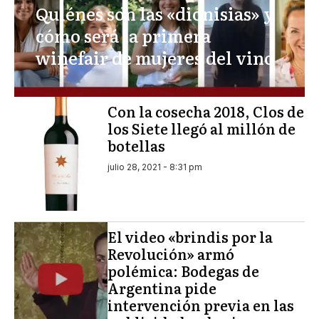
Quiénes son las «dionisias» y
cómo será la primera
winefair de mujeres del vino
Con la cosecha 2018, Clos de
los Siete llegó al millón de
botellas
julio 28, 2021 - 8:31 pm
El video «brindis por la
Revolución» armó
polémica: Bodegas de
Argentina pide
intervención previa en las