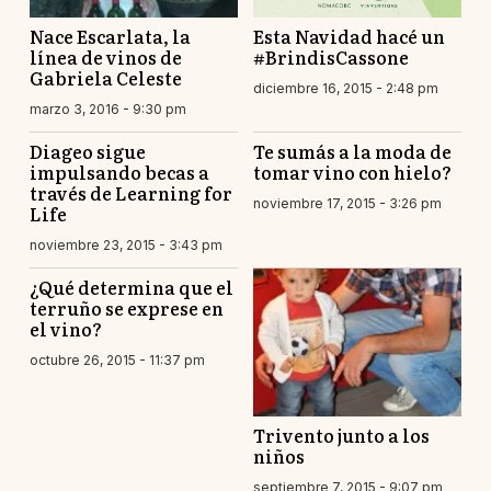
Nace Escarlata, la
Esta Navidad hacé un
línea de vinos de
#BrindisCassone
Gabriela Celeste
diciembre 16, 2015 - 2:48 pm
marzo 3, 2016 - 9:30 pm
Diageo sigue
Te sumás a la moda de
impulsando becas a
tomar vino con hielo?
través de Learning for
noviembre 17, 2015 - 3:26 pm
Life
noviembre 23, 2015 - 3:43 pm
¿Qué determina que el
terruño se exprese en
el vino?
octubre 26, 2015 - 11:37 pm
Trivento junto a los
niños
septiembre 7, 2015 - 9:07 pm