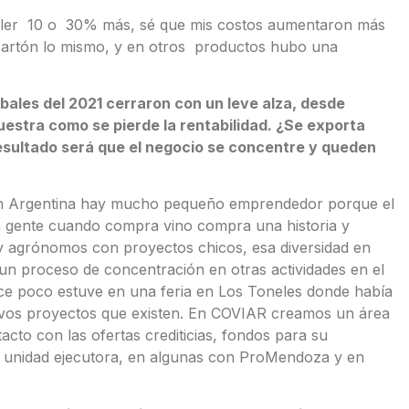
valer 10 o 30% más, sé que mis costos aumentaron más
cartón lo mismo, y en otros productos hubo una
obales del 2021 cerraron con un leve alza, desde
stra como se pierde la rentabilidad. ¿Se exporta
esultado será que el negocio se concentre y queden
En Argentina hay mucho pequeño emprendedor porque el
La gente cuando compra vino compra una historia y
y agrónomos con proyectos chicos, esa diversidad en
un proceso de concentración en otras actividades en el
Hace poco estuve en una feria en Los Toneles donde había
evos proyectos que existen. En COVIAR creamos un área
to con las ofertas crediticias, fondos para su
a unidad ejecutora, en algunas con ProMendoza y en