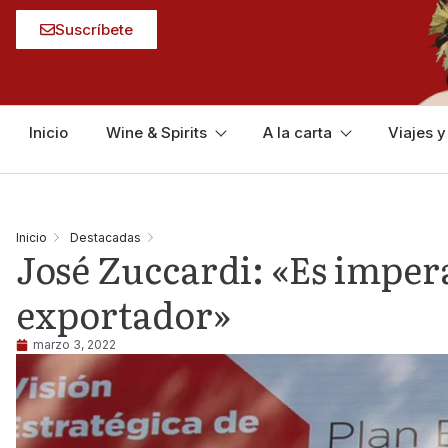
Suscríbete
Inicio
Wine & Spirits
A la carta
Viajes 
Inicio
Destacadas
José Zuccardi: «Es impera
exportador»
marzo 3, 2022