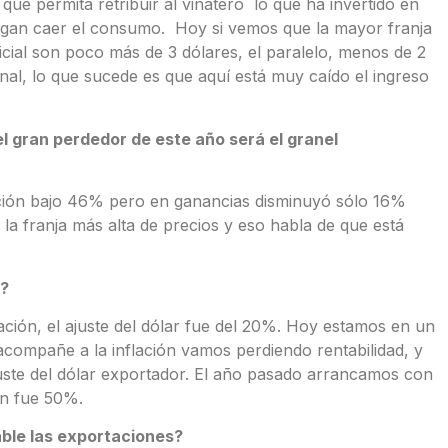
que permita retribuir al viñatero lo que ha invertido en
agan caer el consumo. Hoy si vemos que la mayor franja
icial son poco más de 3 dólares, el paralelo, menos de 2
onal, lo que sucede es que aquí está muy caído el ingreso
l gran perdedor de este año será el granel
ación bajo 46% pero en ganancias disminuyó sólo 16%
la franja más alta de precios y eso habla de que está
s?
ación, el ajuste del dólar fue del 20%. Hoy estamos en un
acompañe a la inflación vamos perdiendo rentabilidad, y
uste del dólar exportador. El año pasado arrancamos con
ón fue 50%.
able las exportaciones?