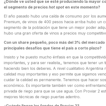
¿Dónde ve usted que se esté produciendo la mayor co
el segmento de precios
hot spot
en este momento?
El año pasado hubo una caída de consumo por los aumen
Premium, de vinos de 400 pesos hacia arriba hubo un c
segmento de la población que tiene un mejor poder adquisi
hubo una gran oferta de vinos a precios muy competitiv
Con un share pequeño, poco más del 3% del mercado m
principales desafíos que tiene el país a corto plazo?
Insisto y he puesto mucho énfasis en que la competitivid
importantes, y para ser realista,, tenemos que tener un
haciendo bien los deberes. A nivel cualitativo Argentin
calidad muy importantes y eso permite que sigamos vend
cuidar la calidad es permanente. Tenemos que hacer soste
económico. Es importante también ver como enfrentamos l
privada de riego para que se use agua. Con Proviar 2 e
mejores técnicas de riego puertas adentro.
¿Cuándo llegan los fondos de Proviar 2?