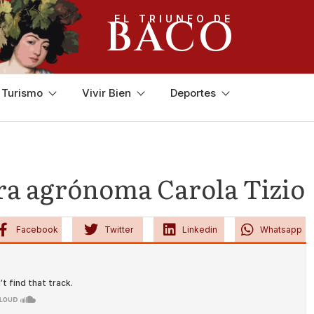
BACO
EL TRIUNFO DE
y Turismo
Vivir Bien
Deportes
era agrónoma Carola Tizio
Facebook
Twitter
Linkedin
Whatsapp