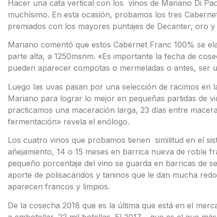
Hacer una cata vertical con los vinos de Mariano Di Pao
muchísimo. En esta ocasión, probamos los tres Cabernet 
premiados con los mayores puntajes de Decanter, oro y 
Mariano comentó que estos Cabernet Franc 100% se elab
parte alta, a 1250msnm. «Es importante la fecha de cos
pueden aparecer compotas o mermeladas o antes, ser 
Luego las uvas pasan por una selección de racimos en 
Mariano para lograr lo mejor en pequeñas partidas de 
practicamos una maceración larga, 23 días entre macerac
fermentación» revela el enólogo.
Los cuatro vinos que probamos tienen similitud en el siste
añejamiento, 14 o 15 meses en barrica nueva de roble fr
pequeño porcentaje del vino se guarda en barricas de s
aporte de polisacáridos y taninos que le dan mucha red
aparecen francos y limpios.
De la cosecha 2018 que es la última que está en el merc
a embotellar, 22 mil botellas. El 2017 – que es el que m