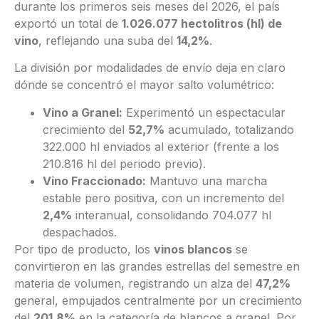
durante los primeros seis meses del 2026, el país
exportó un total de
1.026.077 hectolitros (hl) de
vino
, reflejando una suba del
14,2%
.
La división por modalidades de envío deja en claro
dónde se concentró el mayor salto volumétrico:
Vino a Granel:
Experimentó un espectacular
crecimiento del
52,7%
acumulado, totalizando
322.000 hl enviados al exterior (frente a los
210.816 hl del periodo previo).
Vino Fraccionado:
Mantuvo una marcha
estable pero positiva, con un incremento del
2,4%
interanual, consolidando 704.077 hl
despachados.
Por tipo de producto, los
vinos blancos
se
convirtieron en las grandes estrellas del semestre en
materia de volumen, registrando un alza del
47,2%
general, empujados centralmente por un crecimiento
del
201,8%
en la categoría de blancos a granel
. Por