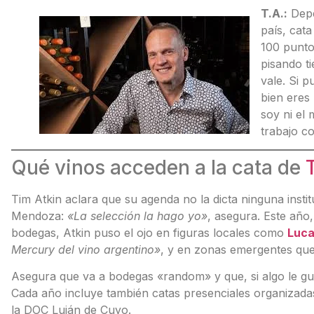
T.A.:
Depe
país, cata
100 punto
pisando t
vale. Si 
bien eres
soy ni el
trabajo c
Qué vinos acceden a la cata de
Tim Atkin aclara que su agenda no la dicta ninguna insti
Mendoza:
«La selección la hago yo»
, asegura. Este año,
bodegas, Atkin puso el ojo en figuras locales como
Luca
Mercury del vino argentino»
, y en zonas emergentes que p
Asegura que va a bodegas «random» y que, si algo le gus
Cada año incluye también catas presenciales organizada
la DOC Luján de Cuyo.