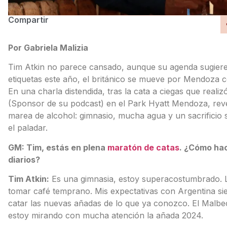
Compartir
Por Gabriela Malizia
Tim Atkin no parece cansado, aunque su agenda sugiere 
etiquetas este año, el británico se mueve por Mendoza c
En una charla distendida, tras la cata a ciegas que rea
(Sponsor de su podcast) en el Park Hyatt Mendoza, rev
marea de alcohol: gimnasio, mucha agua y un sacrificio
el paladar.
GM: Tim, estás en plena
maratón de catas
. ¿Cómo hac
diarios?
Tim Atkin:
Es una gimnasia, estoy superacostumbrado. La
tomar café temprano. Mis expectativas con Argentina s
catar las nuevas añadas de lo que ya conozco. El Malbec
estoy mirando con mucha atención la añada 2024.