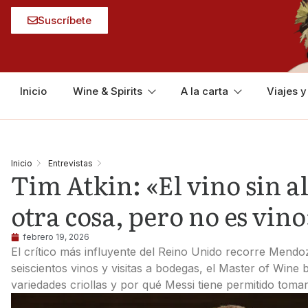
Suscríbete
Inicio
Wine & Spirits
A la carta
Viajes 
Inicio
Entrevistas
Tim Atkin: «El vino sin a
otra cosa, pero no es vino
febrero 19, 2026
El crítico más influyente del Reino Unido recorre Mendo
seiscientos vinos y visitas a bodegas, el Master of Wine b
variedades criollas y por qué Messi tiene permitido toma