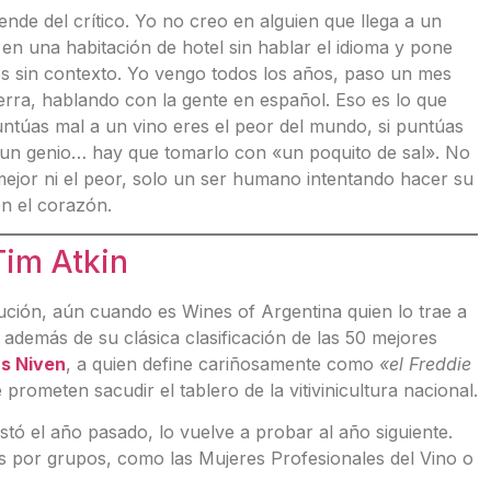
nde del crítico. Yo no creo en alguien que llega a un
 en una habitación de hotel sin hablar el idioma y pone
s sin contexto. Yo vengo todos los años, paso un mes
ierra, hablando con la gente en español. Eso es lo que
puntúas mal a un vino eres el peor del mundo, si puntúas
 un genio… hay que tomarlo con «un poquito de sal». No
 mejor ni el peor, solo un ser humano intentando hacer su
on el corazón.
Tim Atkin
tución, aún cuando es Wines of Argentina quien lo trae a
 además de su clásica clasificación de las 50 mejores
s Niven
, a quien define cariñosamente como
«el Freddie
rometen sacudir el tablero de la vitivinicultura nacional.
tó el año pasado, lo vuelve a probar al año siguiente.
s por grupos, como las Mujeres Profesionales del Vino o