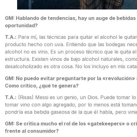
GM: Hablando de tendencias, hay un auge de bebidas
oportunidad?
T.A.:
Para mí, las técnicas para quitar el alcohol le quitan
producto hecho con uva
.
Entiendo que las bodegas neces
alcohol no es vino. Es un proceso técnico que le quita el
estructura. Existen vinos de bajo alcohol naturales, com
desalcoholizado es otra cosa. No los incluyo en mis catas
GM: No puedo evitar preguntarte por la «revolución» 
Como crítico, ¿qué te genera?
T.A.:
(Risas) Messi es un genio, un Dios. Puede tomar lo q
tomar vino con algo agregado, por lo menos está tomand
pondría esa bebida gaseosa de la que él habla, pero vinie
GM: Se critica mucho el rol de los «gatekeepers» o cr
frente al consumidor?