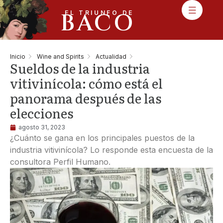
BACO
EL TRIUNFO DE
Inicio
Wine and Spirits
Actualidad
Sueldos de la industria
vitivinícola: cómo está el
panorama después de las
elecciones
agosto 31, 2023
¿Cuánto se gana en los principales puestos de la
industria vitivinícola? Lo responde esta encuesta de la
consultora Perfil Humano.