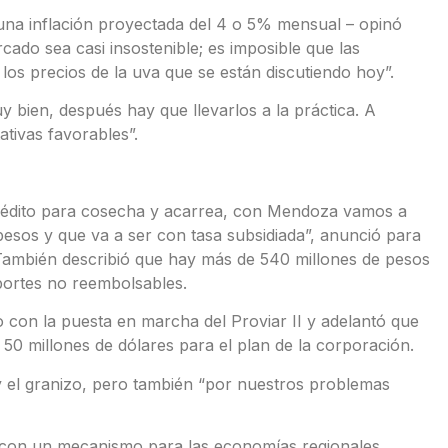
una inflación proyectada del 4 o 5% mensual – opinó
cado sea casi insostenible; es imposible que las
s precios de la uva que se están discutiendo hoy”.
y bien, después hay que llevarlos a la práctica. A
tivas favorables”.
crédito para cosecha y acarrea, con Mendoza vamos a
pesos y que va a ser con tasa subsidiada”, anunció para
 También describió que hay más de 540 millones de pesos
portes no reembolsables.
con la puesta en marcha del Proviar II y adelantó que
r 50 millones de dólares para el plan de la corporación.
 y el granizo, pero también “por nuestros problemas
ar con un mecanismo para las economías regionales,