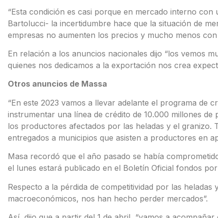
“Esta condición es casi porque en mercado interno con 
Bartolucci- la incertidumbre hace que la situación de mer
empresas no aumenten los precios y mucho menos con lo
En relación a los anuncios nacionales dijo “los vemos mu
quienes nos dedicamos a la exportación nos crea expecta
Otros anuncios de Massa
“En este 2023 vamos a llevar adelante el programa de 
instrumentar una línea de crédito de 10.000 millones de 
los productores afectados por las heladas y el granizo.
entregados a municipios que asisten a productores en a
Masa recordó que el año pasado se había comprometido 
el lunes estará publicado en el Boletín Oficial fondos po
Respecto a la pérdida de competitividad por las heladas
macroeconómicos, nos han hecho perder mercados”.
Así, dijo que a partir del 1 de abril, “vamos a acompañ