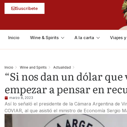
Suscríbete
Inicio
Wine & Spirits
A la carta
Viajes 
Inicio
Wine and Spirits
Actualidad
“Si nos dan un dólar qu
empezar a pensar en rec
marzo 8, 2023
Así lo señaló el presidente de la Cámara Argentina de V
COVIAR, al que asistió el ministro de Economía Sergio Ma