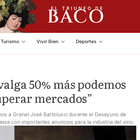
BACO
EL TRIUNFO DE
y Turismo
Vivir Bien
Deportes
e valga 50% más podemos
uperar mercados”
inos a Granel José Bartolucci durante el Desayuno de
ssa con importantes anuncios para la industria del vino.