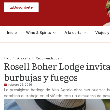
Suscríbete
Inicio
Wine & Spirits
A la carta
Viajes 
Inicio
A la carta
Recomendados
Rosell Boher Lodge invita
burbujas y fuegos
febrero 25, 2026
La prestigiosa bodega de Alto Agrelo abre sus puertas h
combina el trabajo en el viñedo con un almuerzo de pas