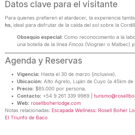
Datos clave para el visitante
Para quienes prefieren el atardecer, la experiencia tamb
hs
, ideal para disfrutar de la caída del sol sobre la Cordi
Obsequio especial:
Como reconocimiento a la labo
una botella de la línea
Fincas
(Viognier o Malbec) p
Agenda y Reservas
Vigencia:
Hasta el 30 de marzo (inclusive).
Ubicación:
Alto Agrelo, Luján de Cuyo (a 45km de
Precio:
$85.000 por persona.
Contacto:
+54 9 261 339 9989 |
turismo@rosellbo
Web:
rosellboherlodge.com
Notas relacionadas:
Escapada Wellness: Rosell Boher Lod
El Triunfo de Baco