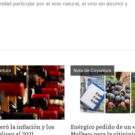
dad particular por el vino natural, el vino sin alcohol y
ntura
Nota de Coyuntura
eró la inflación y los
Enérgico pedido de un 
lican al 2021
Malbec» para la vitivini