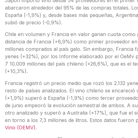
Japón importó vino desde 54 proveedores en el primer 
abarcaron alrededor del 95% de las compras totales. Los
España (-1,9%) y, desde bases más pequeñas, Argentina 
subió de precio (-0,9%).
Chile en volumen y Francia en valor ganan cuota como 
distancia de Francia (+6,9%) como primer proveedor en v
millones comprados al país galo. Sin embargo, Francia f
yenes (+32%), por los Informe elaborado por el OeMv pa
7 10.009 millones del país chileno (+26,6%), que es el ter
(+10,3%).
Francia registró un precio medio que rozó los 2.132 yene
resto de países analizados. El vino chileno se encareció u
(+1,9%) superó a España (-1,9%) como tercer proveedor
de junio empeoró la evolución semestral de ambos. A s
otro analizado y superó a Australia (+17%), que fue el 
en torno a los 7,3 millones de litros. Estos datos fueron 
Vino (OEMV).