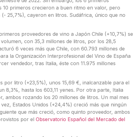
semestre de 2022. Sin embargo, los 6 primeros
 10 primeros crecieron a buen ritmo en valor, pero
(- 25,7%), cayeron en litros. Sudáfrica, único que no
primeros proveedores de vino a Japón Chile (+10,7%) se
olumen, con 35,3 millones de litros, por los 28,5
acturó 6 veces más que Chile, con 60.793 millones de
ra la Organización Interprofesional del Vino de España
cer vendedor, tras Italia, éste con 11.975 millones
s por litro (+23,5%), unos 15,69 €, inalcanzable para el
n 8,3%, hasta los 603,11 yenes. Por otra parte, Italia
, ambos rozando los 20 millones de litros. Un mal mes
u vez, Estados Unidos (+24,4%) creció más que ningún
siguiente que más creció, como quinto proveedor, ambos
provistos por el
Observatorio Español del Mercado del