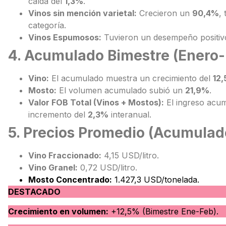
caída del
1,3%
.
Vinos sin mención varietal:
Crecieron un
90,4%
,
categoría.
Vinos Espumosos:
Tuvieron un desempeño positiv
4. Acumulado Bimestre (Enero-
Vino:
El acumulado muestra un crecimiento del
12
Mosto:
El volumen acumulado subió un
21,9%
.
Valor FOB Total (Vinos + Mostos):
El ingreso acum
incremento del
2,3%
interanual.
5. Precios Promedio (Acumulad
Vino Fraccionado:
4,15 USD/litro.
Vino Granel:
0,72 USD/litro.
Mosto Concentrado:
1.427,3 USD/tonelada.
DESTACADO
Crecimiento en volumen:
+12,5% (Bimestre Ene-Feb).