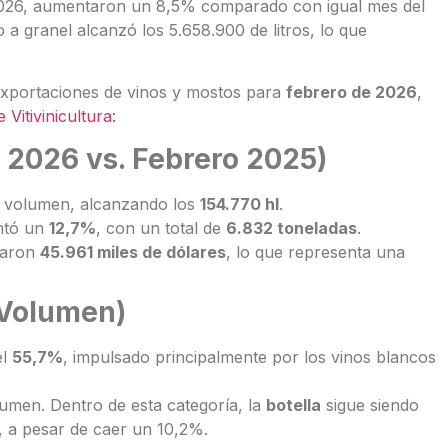
l 2026, aumentaron un 8,5% comparado con igual mes del
o a granel alcanzó los 5.658.900 de litros, lo que
exportaciones de vinos y mostos para
febrero de 2026
,
 Vitivinicultura:
 2026 vs. Febrero 2025)
 volumen, alcanzando los
154.770 hl
.
ntó un
12,7%
, con un total de
6.832 toneladas
.
raron
45.961 miles de dólares
, lo que representa una
(Volumen)
el
55,7%
, impulsado principalmente por los vinos blancos
umen. Dentro de esta categoría, la
botella
sigue siendo
 a pesar de caer un 10,2%.