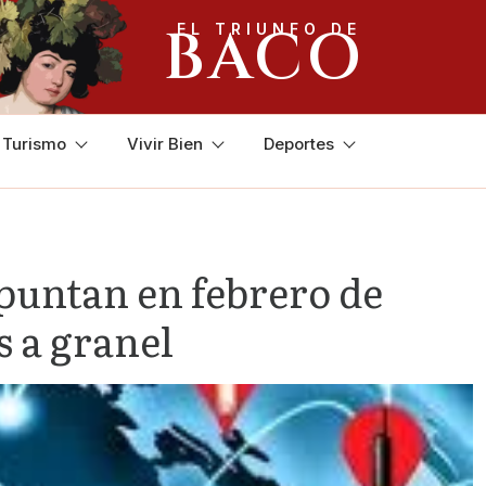
BACO
EL TRIUNFO DE
y Turismo
Vivir Bien
Deportes
puntan en febrero de
s a granel