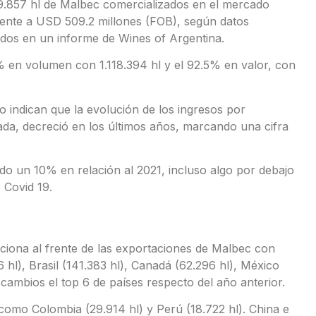
9.857 hl de Malbec comercializados en el mercado
lente a USD 509.2 millones (FOB), según datos
ndados en un informe de Wines of Argentina.
% en volumen con 1.118.394 hl y el 92.5% en valor, con
o indican que la evolución de los ingresos por
ada, decreció en los últimos años, marcando una cifra
do un 10% en relación al 2021, incluso algo por debajo
 Covid 19.
iciona al frente de las exportaciones de Malbec con
hl), Brasil (141.383 hl), Canadá (62.296 hl), México
 cambios el top 6 de países respecto del año anterior.
omo Colombia (29.914 hl) y Perú (18.722 hl). China e