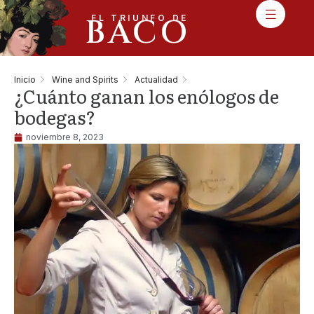
BACO
EL TRIUNFO DE
Inicio
Wine and Spirits
Actualidad
¿Cuánto ganan los enólogos de
bodegas?
noviembre 8, 2023