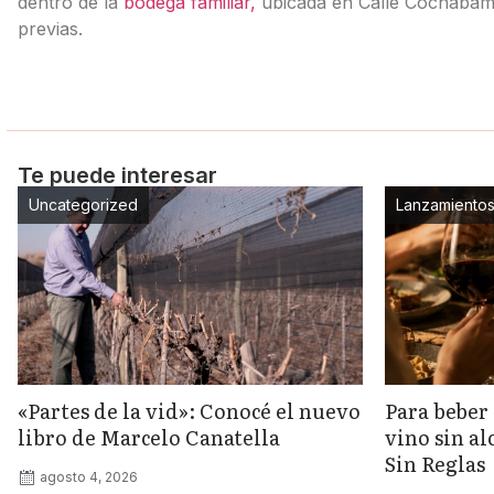
dentro de la
bodega familiar,
ubicada en Calle Cochabamb
previas.
Te puede interesar
Uncategorized
Lanzamiento
«Partes de la vid»: Conocé el nuevo
Para beber 
libro de Marcelo Canatella
vino sin a
Sin Reglas
agosto 4, 2026