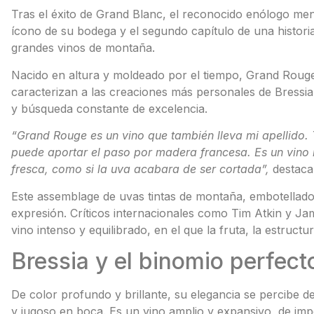
Tras el éxito de Grand Blanc, el reconocido enólogo me
ícono de su bodega y el segundo capítulo de una historia 
grandes vinos de montaña.
Nacido en altura y moldeado por el tiempo, Grand Rouge 
caracterizan a las creaciones más personales de Bressia. 
y búsqueda constante de excelencia.
“Grand Rouge es un vino que también lleva mi apellido. T
puede aportar el paso por madera francesa. Es un vino r
fresca, como si la uva acabara de ser cortada”,
destaca
Este assemblage de uvas tintas de montaña, embotellado
expresión. Críticos internacionales como Tim Atkin y Ja
vino intenso y equilibrado, en el que la fruta, la estruct
Bressia y el binomio perfect
De color profundo y brillante, su elegancia se percibe d
y jugoso en boca. Es un vino amplio y expansivo, de im