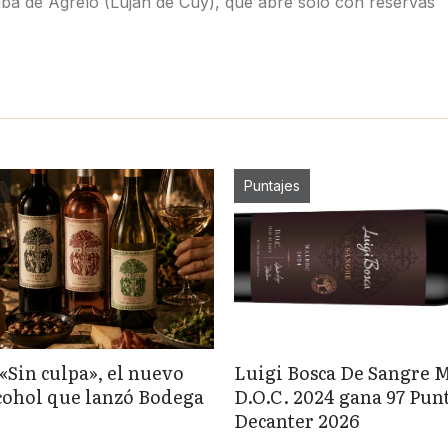
a de Agrelo (Luján de Cuy), que abre sólo con reservas
s
Puntajes
«Sin culpa», el nuevo
Luigi Bosca De Sangre 
lcohol que lanzó Bodega
D.O.C. 2024 gana 97 Pun
Decanter 2026