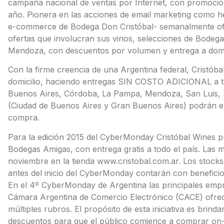
campaña nacional de ventas por Internet, con promocione
año. Pionera en las acciones de email marketing como her
e-commerce de Bodega Don Cristóbal- semanalmente ofre
ofertas que involucran sus vinos, selecciones de Bode
Mendoza, con descuentos por volumen y entrega a domici
Con la firme creencia de una Argentina federal, Cristóbal 
domicilio, haciendo entregas SIN COSTO ADICIONAL a tod
Buenos Aires, Córdoba, La Pampa, Mendoza, San Luis, 
(Ciudad de Buenos Aires y Gran Buenos Aires) podrán el
compra.
Para la edición 2015 del CyberMonday Cristóbal Wines pr
Bodegas Amigas, con entrega gratis a todo el país. Las m
noviembre en la tienda www.cristobal.com.ar. Los stocks 
antes del inicio del CyberMonday contarán con beneficio
En el 4º CyberMonday de Argentina las principales empre
Cámara Argentina de Comercio Electrónico (CACE) ofrec
múltiples rubros. El propósito de esta iniciativa es brinda
descuentos para que el público comience a comprar on-l