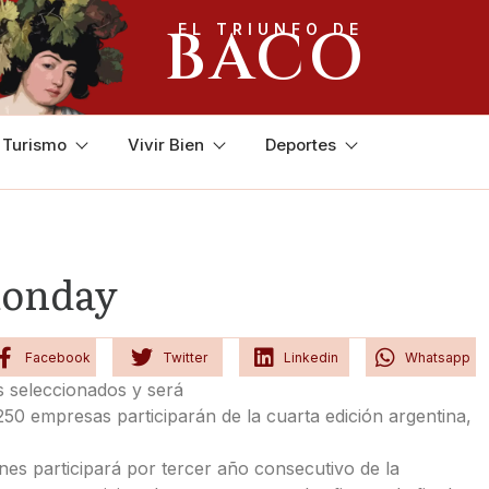
BACO
EL TRIUNFO DE
y Turismo
Vivir Bien
Deportes
monday
Facebook
Twitter
Linkedin
Whatsapp
 seleccionados y será
0 empresas participarán de la cuarta edición argentina,
es participará por tercer año consecutivo de la