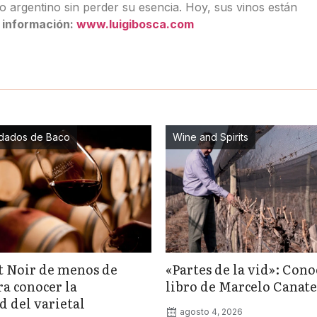
o argentino sin perder su esencia. Hoy, sus vinos están
 información:
www.luigibosca.com
dados de Baco
Wine and Spirits
t Noir de menos de
«Partes de la vid»: Cono
ra conocer la
libro de Marcelo Canate
d del varietal
agosto 4, 2026