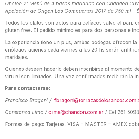
Opción 2: Menú de 4 pasos maridado con Chandon Cuvée
Apelación de Origen Las Compuertas 2017 de 750 ml – 
Todos los platos son aptos para celíacos salvo el pan, 
gluten free. El pedido mínimo es para dos personas e inc
La experiencia tiene un plus, ambas bodegas ofrecen la p
enólogos quienes cada viernes a las 20 hs serán anfitrion
maridajes.
Quienes deseen hacerlo deben inscribirse al momento de
virtual son limitados. Una vez confirmados recibirán la 
Para contactarse:
Francisco Bragoni /
fbragoni@terrazasdelosandes.com.
Constanza Lima /
clima@chandon.com.ar
/ Cel 261 509
Formas de pago: Tarjetas. VISA – MASTER – AMEX cobro 