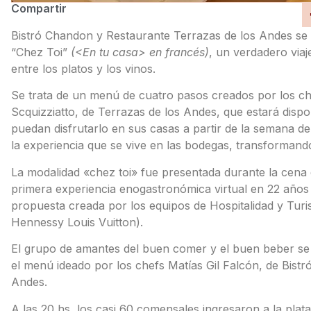
Compartir
Bistró Chandon y Restaurante Terrazas de los Andes se 
“Chez Toi”
(<En tu casa> en francés)
, un verdadero viaj
entre los platos y los vinos.
Se trata de un menú de cuatro pasos creados por los che
Scquizziatto, de Terrazas de los Andes, que estará disp
puedan disfrutarlo en sus casas a partir de la semana de
la experiencia que se vive en las bodegas, transformand
La modalidad «chez toi» fue presentada durante la cena
primera experiencia enogastronómica virtual en 22 años d
propuesta creada por los equipos de Hospitalidad y Tu
Hennessy Louis Vuitton).
El grupo de amantes del buen comer y el buen beber se 
el menú ideado por los chefs Matías Gil Falcón, de Bistr
Andes.
A las 20 hs, los casi 60 comensales ingresaron a la plat