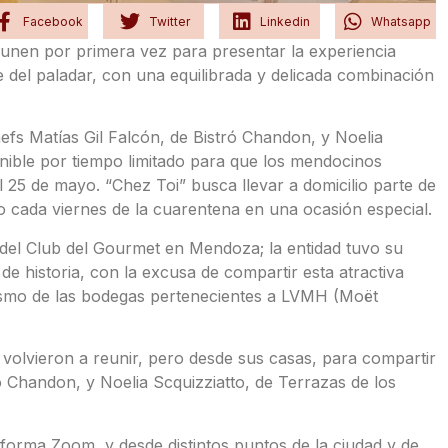
Facebook
Twitter
Linkedin
Whatsapp
unen por primera vez para presentar la experiencia
e del paladar, con una equilibrada y delicada combinación
fs Matías Gil Falcón, de Bistró Chandon, y Noelia
onible por tiempo limitado para que los mendocinos
l 25 de mayo. “Chez Toi” busca llevar a domicilio parte de
o cada viernes de la cuarentena en una ocasión especial.
 del Club del Gourmet en Mendoza; la entidad tuvo su
e historia, con la excusa de compartir esta atractiva
rismo de las bodegas pertenecientes a LVMH (Moët
volvieron a reunir, pero desde sus casas, para compartir
ó Chandon, y Noelia Scquizziatto, de Terrazas de los
aforma Zoom, y desde distintos puntos de la ciudad y de