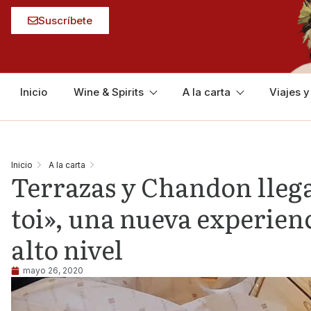
Suscríbete
Inicio
Wine & Spirits
A la carta
Viajes 
Inicio
A la carta
Terrazas y Chandon llega
toi», una nueva experien
alto nivel
mayo 26, 2020