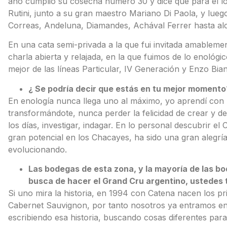
año cumplió su cosecha número 30 y dice que para él 
Rutini, junto a su gran maestro Mariano Di Paola, y l
Correas, Andeluna, Diamandes, Achával Ferrer hasta al
En una cata semi-privada a la que fui invitada amableme
charla abierta y relajada, en la que fuimos de lo enológico 
mejor de las líneas Particular, IV Generación y Enzo Bian
¿ Se podría decir que estás en tu mejor momento
En enología nunca llega uno al máximo, yo aprendí con 
transformándote, nunca perder la felicidad de crear y de
los días, investigar, indagar. En lo personal descubrir e
gran potencial en los Chacayes, ha sido una gran alegrí
evolucionando.
Las bodegas de esta zona, y la mayoría de las b
busca de hacer el Grand Cru argentino, ustedes
Si uno mira la historia, en 1994 con Catena nacen los p
Cabernet Sauvignon, por tanto nosotros ya entramos en 
escribiendo esa historia, buscando cosas diferentes par