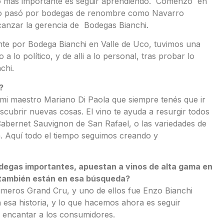
lo más importante es seguir aprendiendo. Comenzó en
uego pasó por bodegas de renombre como Navarro
canzar la gerencia de Bodegas Bianchi.
nte por Bodega Bianchi en Valle de Uco, tuvimos una
a lo político, y de alli a lo personal, tras probar lo
chi.
?
mi maestro Mariano Di Paola que siempre tenés que ir
scubrir nuevas cosas. El vino te ayuda a resurgir todos
l Cabernet Sauvignon de San Rafael, o las variedades de
a. Aquí todo el tiempo seguimos creando y
odegas importantes, apuestan a vinos de alta gama en
 también están en esa búsqueda?
rimeros Grand Cru, y uno de ellos fue Enzo Bianchi
esa historia, y lo que hacemos ahora es seguir
a encantar a los consumidores.