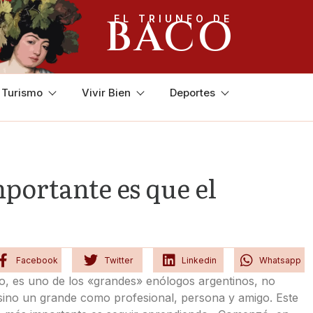
BACO
EL TRIUNFO DE
y Turismo
Vivir Bien
Deportes
portante es que el
Facebook
Twitter
Linkedin
Whatsapp
co, es uno de los «grandes» enólogos argentinos, no
 sino un grande como profesional, persona y amigo. Este