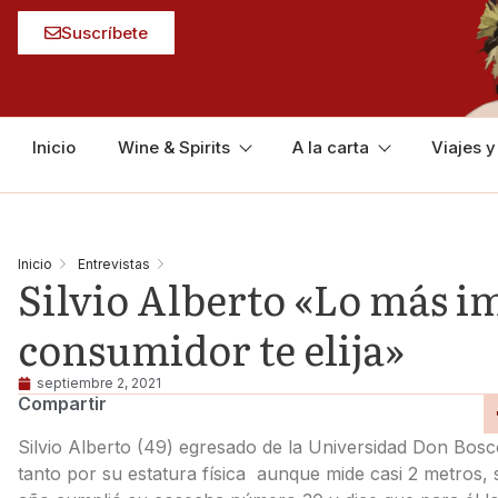
Suscríbete
Inicio
Wine & Spirits
A la carta
Viajes 
Inicio
Entrevistas
Silvio Alberto «Lo más im
consumidor te elija»
septiembre 2, 2021
Compartir
Silvio Alberto (49) egresado de la Universidad Don Bos
tanto por su estatura física aunque mide casi 2 metros,