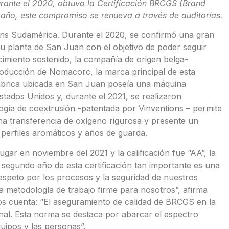
urante el 2020, obtuvo la Certificación BRCGS (Brand
año, este compromiso se renueva a través de auditorías.
ns Sudamérica. Durante el 2020, se confirmó una gran
su planta de San Juan con el objetivo de poder seguir
imiento sostenido, la compañía de origen belga-
oducción de Nomacorc, la marca principal de esta
 fábrica ubicada en San Juan poseía una máquina
tados Unidos y, durante el 2021, se realizaron
gía de coextrusión -patentada por Vinventions – permite
a transferencia de oxígeno rigurosa y presente un
 perfiles aromáticos y años de guarda.
gar en noviembre del 2021 y la calificación fue “AA”, la
 segundo año de esta certificación tan importante es una
speto por los procesos y la seguridad de nuestros
a metodología de trabajo firme para nosotros”, afirma
nos cuenta: “El aseguramiento de calidad de BRCGS en la
nal. Esta norma se destaca por abarcar el espectro
uipos y las personas”.