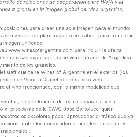
sarrollo de relaciones de cooperación entre WofA y la
vinos a granel en la imagen global del vino argentino,
can posiciones para crear una sola imagen para el mundo:
des avanzan en un plan conjunto de trabajo para compartir
a imagen unificada.
web www.winesofargentina.com para incluir la oferta
 de empresas exportadoras de vino a granel de Argentina
vimiento de los graneles.
 staff que tiene Wines of Argentina en el exterior (los
entina de Vinos a Granel abrirá su sitio web
bre el vino fraccionado, con la misma modalidad que
 eventos, se mantendrán de forma separada, pero
 el presidente de la CAVG José Bartolucci quien
 nosotros es excelente poder aprovechar el tráfico que ya
onamiento entre los compradores, agentes, formadores
rnacionales”.