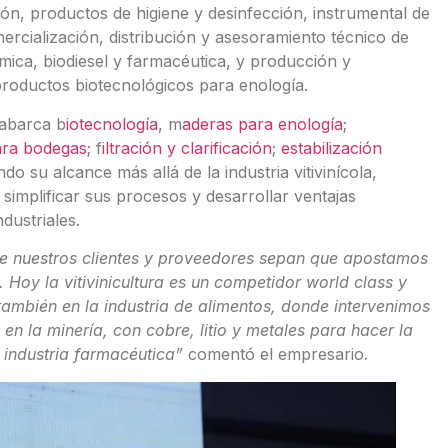
ión, productos de higiene y desinfección, instrumental de
omercialización, distribución y asesoramiento técnico de
ímica, biodiesel y farmacéutica, y producción y
productos biotecnológicos para enología.
 abarca b
iotecnología
, m
aderas para enología
;
ara bodegas
; f
iltración y clarificación
;
estabilización
do su alcance más allá de la industria vitivinícola,
simplificar sus procesos y desarrollar ventajas
dustriales.
e nuestros clientes y proveedores sepan que apostamos
 Hoy la vitivinicultura es un competidor world class y
ambién en la industria de alimentos, donde intervenimos
en la minería, con cobre, litio y metales para hacer la
 industria farmacéutica”
comentó el empresario
.