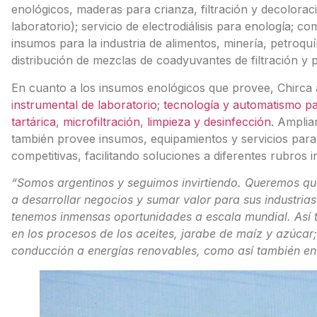
enológicos, maderas para crianza, filtración y decolorac
laboratorio); servicio de electrodiálisis para enología; c
insumos para la industria de alimentos, minería, petroqu
distribución de mezclas de coadyuvantes de filtración y 
En cuanto a los insumos enológicos que provee, Chirca
i
nstrumental de laboratorio
;
tecnología y automatismo p
tartárica
,
microfiltración
,
limpieza y desinfección
. Amplian
también provee insumos, equipamientos y servicios para 
competitivas, facilitando soluciones a diferentes rubros in
“Somos argentinos y seguimos invirtiendo. Queremos qu
a desarrollar negocios y sumar valor para sus industrias.
tenemos inmensas oportunidades a escala mundial. Así t
en los procesos de los aceites, jarabe de maíz y azúcar; 
conducción a energías renovables, como así también en