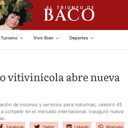
BACO
EL TRIUNFO DE
y Turismo
Vivir Bien
Deportes
o vitivinícola abre nueva
ación de insumos y servicios para industrias, celebró 45
 a competir en el mercado internacional. Inauguró nueva
as.
Facebook
Twitter
Linkedin
Whatsapp