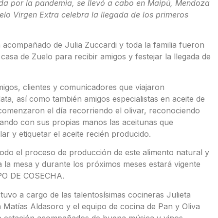
zada por la pandemia, se llevó a cabo en Maipú, Mendoza
uelo Virgen Extra celebra la llegada de los primeros
va acompañado de Julia Zuccardi y toda la familia fueron
 casa de Zuelo para recibir amigos y festejar la llegada de
igos, clientes y comunicadores que viajaron
ta, así como también amigos especialistas en aceite de
o comenzaron el día recorriendo el olivar, reconociendo
chando con sus propias manos las aceitunas que
r y etiquetar el aceite recién producido.
 todo el proceso de producción de este alimento natural y
ar a la mesa y durante los próximos meses estará vigente
IEMPO DE COSECHA.
tuvo a cargo de las talentosísimas cocineras Julieta
 Matías Aldasoro y el equipo de cocina de Pan y Oliva
de estación acompañados de buena música y vinos