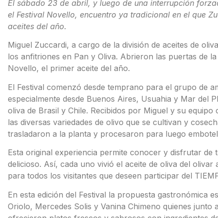
El sábado 23 de abril, y luego de una interrupción for
el Festival Novello, encuentro ya tradicional en el que Z
aceites del año.
Miguel Zuccardi, a cargo de la división de aceites de oli
los anfitriones en Pan y Oliva. Abrieron las puertas de la
Novello, el primer aceite del año.
El Festival comenzó desde temprano para el grupo de am
especialmente desde Buenos Aires, Usuahia y Mar del Pla
oliva de Brasil y Chile. Recibidos por Miguel y su equip
las diversas variedades de olivo que se cultivan y cose
trasladaron a la planta y procesaron para luego embotella
Esta original experiencia permite conocer y disfrutar de
delicioso. Así, cada uno vivió el aceite de oliva del oliv
para todos los visitantes que deseen participar del T
En esta edición del Festival la propuesta gastronómica es
Oriolo, Mercedes Solis y Vanina Chimeno quienes junto a
ofrecieron platos frescos y sabrosos con ingredientes 