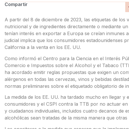
Compartir
A partir del 8 de diciembre de 2023, las etiquetas de lo
nutricional y de ingredientes directamente o mediante u
tenían interés en exportar a Europa se creían inmunes a e
judicial implica que los consumidores estadounidenses p
California a la venta en los EE. UU.
Como informó el Centro para la Ciencia en el Interés Públ
Comercio e Impuestos sobre el Alcohol y el Tabaco (TTB
ha acordado emitir reglas propuestas que exigen un cont
alérgenos en todas las cervezas, vinos y bebidas destila
normas preliminares sobre el etiquetado obligatorio de in
La medida de los EE. UU. ha tardado mucho en llegar y e
consumidores y el CSPI contra la TTB por no actuar en
y ciudadanos individuales, incluidos cuatro decanos de e
alcohólicas sean tratadas de la misma manera que otras 
Los opositores a la medida que esperan que la implementa