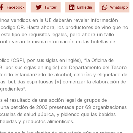
Facebook
Twitter
Linkedin
Whatsapp
s vinos vendidos en la UE deberán revelar información
n código QR. Hasta ahora, los productores de vino que no
ste tipo de requisitos legales, pero ahora un fallo
ronto verán la misma información en las botellas de
ico (CSPI, por sus siglas en inglés), “la Oficina de
, por sus siglas en inglés) del Departamento del Tesoro
enido estandarizado de alcohol, calorías y etiquetado de
das. bebidas espirituosas [y] comenzar la elaboración de
gredientes”.
s el resultado de una acción legal de grupos de
 una petición de 2003 presentada por 69 organizaciones
scuelas de salud pública, y pidiendo que las bebidas
bebidas y productos alimenticios.
ción de la legislación de etiquetado aún se retrase se