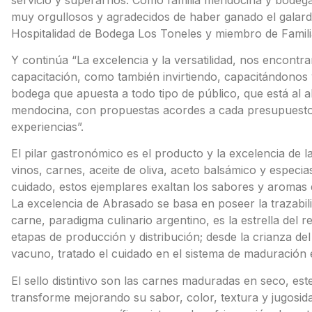
muy orgullosos y agradecidos de haber ganado el galardó
Hospitalidad de Bodega Los Toneles y miembro de Familia
Y continúa “La excelencia y la versatilidad, nos encont
capacitación, como también invirtiendo, capacitándonos
bodega que apuesta a todo tipo de público, que está al al
mendocina, con propuestas acordes a cada presupuesto y
experiencias”.
El pilar gastronómico es el producto y la excelencia de l
vinos, carnes, aceite de oliva, aceto balsámico y especi
cuidado, estos ejemplares exaltan los sabores y aromas
La excelencia de Abrasado se basa en poseer la trazabil
carne, paradigma culinario argentino, es la estrella del r
etapas de producción y distribución; desde la crianza del 
vacuno, tratado el cuidado en el sistema de maduración 
El sello distintivo son las carnes maduradas en seco, est
transforme mejorando su sabor, color, textura y jugosid