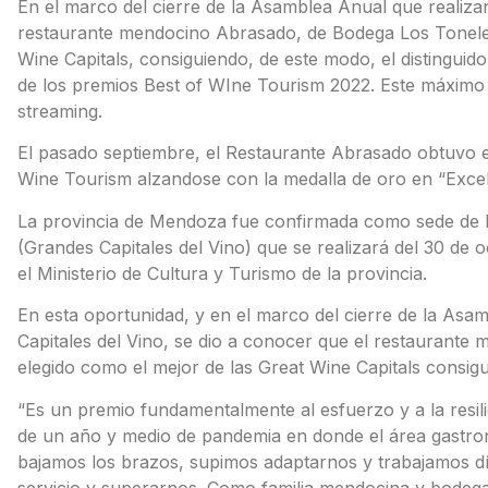
En el marco del cierre de la Asamblea Anual que realizan
restaurante mendocino Abrasado, de Bodega Los Toneles,
Wine Capitals, consiguiendo, de este modo, el distinguid
de los premios Best of WIne Tourism 2022. Este máximo 
streaming.
El pasado septiembre, el Restaurante Abrasado obtuvo 
Wine Tourism alzandose con la medalla de oro en “Excel
La provincia de Mendoza fue confirmada como sede de la
(Grandes Capitales del Vino) que se realizará del 30 de 
el Ministerio de Cultura y Turismo de la provincia.
En esta oportunidad, y en el marco del cierre de la Asa
Capitales del Vino, se dio a conocer que el restaurant
elegido como el mejor de las Great Wine Capitals consigu
“Es un premio fundamentalmente al esfuerzo y a la res
de un año y medio de pandemia en donde el área gastro
bajamos los brazos, supimos adaptarnos y trabajamos día 
servicio y superarnos. Como familia mendocina y bodeg