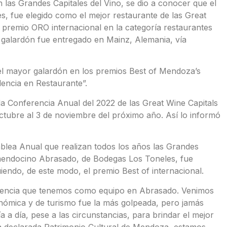
 las Grandes Capitales del Vino, se dio a conocer que el
 fue elegido como el mejor restaurante de las Great
o premio ORO internacional en la categoría restaurantes
galardón fue entregado en Mainz, Alemania, vía
el mayor galardón en los premios Best of Mendoza’s
encia en Restaurante”.
 Conferencia Anual del 2022 de las Great Wine Capitals
octubre al 3 de noviembre del próximo año. Así lo informó
mblea Anual que realizan todos los años las Grandes
e mendocino Abrasado, de Bodegas Los Toneles, fue
iendo, de este modo, el premio Best of internacional.
iliencia que tenemos como equipo en Abrasado. Venimos
nómica y de turismo fue la más golpeada, pero jamás
a día, pese a las circunstancias, para brindar el mejor
a declarada Patrimonio Cultural de Mendoza, estamos