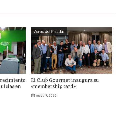
Viajes del Paladar
crecimiento
El Club Gourmet inaugura su
quicias en
«membership card»
mayo 7, 2026