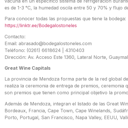
vacuna en un específico sistema de refrigeración durant
es de 1-3 °C, la humedad oscila entre 50 y 70% y flujo de
Para conocer todas las propuestas que tiene la bodega:
https://linktr.ee/Bodegalostoneles
Contacto:
Email: abrasado@bodegalostoneles.com
Teléfono: (0261) 6618624 | 4310403
Dirección: Av. Acceso Este 1360, Lateral Norte, Guayma
Great Wine Capitals
La provincia de Mendoza forma parte de la red global de 
realiza la ceremonia de entrega de premios, ceremonia q
son premios que tienen como principal objetivo la promoc
Además de Mendoza, integran el listado de las Great Wine 
Bordeaux, Francia, Cape Town, Cape Winelands, Sudáfri
Porto, Portugal, San Francisco, Napa Valley, EEUU, Valle