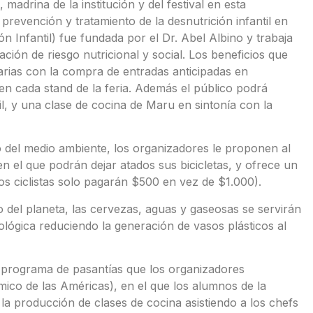
drina de la institución y del festival en esta
prevención y tratamiento de la desnutrición infantil en
 Infantil) fue fundada por el Dr. Abel Albino y trabaja
ación de riesgo nutricional y social. Los beneficios que
tarias con la compra de entradas anticipadas en
n cada stand de la feria. Además el público podrá
il, y una clase de cocina de Maru en sintonía con la
o del medio ambiente, los organizadores le proponen al
o en el que podrán dejar atados sus bicicletas, y ofrece un
los ciclistas solo pagarán $500 en vez de $1.000).
o del planeta, las cervezas, aguas y gaseosas se servirán
ológica reduciendo la generación de vasos plásticos al
l programa de pasantías que los organizadores
ico de las Américas), en el que los alumnos de la
 producción de clases de cocina asistiendo a los chefs