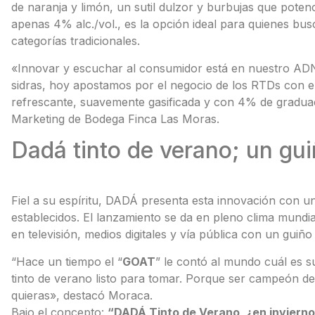
de naranja y limón, un sutil dulzor y burbujas que potenc
apenas 4% alc./vol., es la opción ideal para quienes bu
categorías tradicionales.
«Innovar y escuchar al consumidor está en nuestro ADN.
sidras, hoy apostamos por el negocio de los RTDs con
refrescante, suavemente gasificada y con 4% de gradua
Marketing de Bodega Finca Las Moras.
Dadá tinto de verano; un gu
Fiel a su espíritu, DADÁ presenta esta innovación con
establecidos. El lanzamiento se da en pleno clima mun
en televisión, medios digitales y vía pública con un guiño
“Hace un tiempo el “
GOAT
” le contó al mundo cuál es s
tinto de verano listo para tomar. Porque ser campeón de
quieras», destacó Moraca.
Bajo el concepto:
“DADÁ Tinto de Verano, ¿en inviern