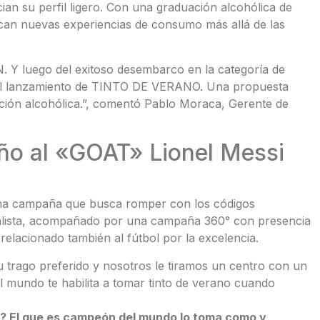
ian su perfil ligero. Con una graduación alcohólica de
scan nuevas experiencias de consumo más allá de las
 Y luego del exitoso desembarco en la categoría de
 el lanzamiento de TINTO DE VERANO. Una propuesta
ción alcohólica.”, comentó Pablo Moraca, Gerente de
iño al «GOAT» Lionel Messi
 una campaña que busca romper con los códigos
dialista, acompañado por una campaña 360° con presencia
 relacionado también al fútbol por la excelencia.
u trago preferido y nosotros le tiramos un centro con un
l mundo te habilita a tomar tinto de verano cuando
o? El que es campeón del mundo lo toma como y