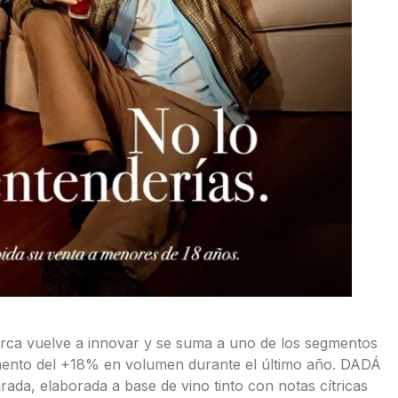
arca vuelve a innovar y se suma a uno de los segmentos
umento del +18% en volumen durante el último año. DADÁ
ada, elaborada a base de vino tinto con notas cítricas