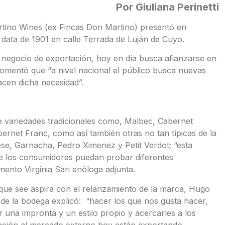
Por Giuliana Perinetti
tino Wines (ex Fincas Don Martino) presentó en
 data de 1901 en calle Terrada de Luján de Cuyo.
l negocio de exportación, hoy en día busca afianzarse en
comentó que “a nivel nacional el público busca nuevas
cen dicha necesidad”.
e variedades tradicionales como, Malbec, Cabernet
ernet Franc, como así también otras no tan típicas de la
se, Garnacha, Pedro Ximenez y Petit Verdot; “esta
 los consumidores puedan probar diferentes
ento Virginia Sari enóloga adjunta.
que see aspira con el relanzamiento de la marca, Hugo
de la bodega explicó: “hacer los que nos gusta hacer,
r una impronta y un estilo propio y acercarles a los
lación al mercado externo hoy están exportando