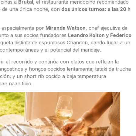
ocinas a
Brutal
, el restaurante mendocino recomendado
o de una única noche, con
dos únicos turnos: a las 20 h
o especialmente por
Miranda Watson
, chef ejecutiva de
junto a sus socios fundadores
Leandro Kolton y Federico
iqueta distinta de espumosos Chandon, dando lugar a un
 contemporáneas y el potencial del maridaje.
 el recorrido y continúa con platos que reflejan la
ngostinos y hongos cocidos lentamente; tataki de trucha
ión; y un short rib cocido a baja temperatura
an naan tibio.