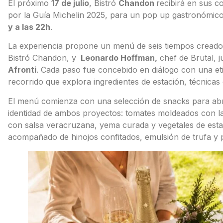
El próximo
17 de julio
, Bistró
Chandon
recibirá en sus c
por la Guía Michelin 2025, para un pop up gastronómic
y a las 22h
.
La experiencia propone un menú de seis tiempos cread
Bistró Chandon, y
Leonardo Hoffman,
chef de Brutal, 
Afronti
. Cada paso fue concebido en diálogo con una et
recorrido que explora ingredientes de estación, técnicas
El menú comienza con una selección de snacks para abrir
identidad de ambos proyectos: tomates moldeados con la
con salsa veracruzana, yema curada y vegetales de estac
acompañado de hinojos confitados, emulsión de trufa y p