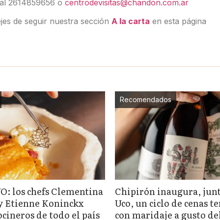
te al 2614859656 o
centrodevisitas@chandon.com.ar
jes de seguir nuestra sección
A la carta
en esta página
Recomendados
: los chefs Clementina
Chipirón inaugura, junt
y Etienne Koninckx
Uco, un ciclo de cenas t
ocineros de todo el país
con maridaje a gusto de