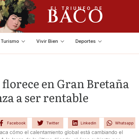
BACO
EL TRIUNFO DE
y Turismo
Vivir Bien
Deportes
 florece en Gran Bretaña
za a ser rentable
Facebook
Twitter
Linkedin
Whatsapp
aca cómo el calentamiento global está cambiando el