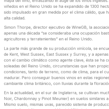
mapa del vino, enfatizando el auge de los vinos ingleses. 
viñedos en el Reino Unido se ha expandido de 1300 hect
sido impulsado en gran medida por el clima cálido, que 
alta calidad.
Simon Thorpe, director ejecutivo de WineGB, la asociació
apenas una década “se consideraba una ocupación basta
agricultores y terratenientes” en el Reino Unido.
La parte más grande de su producción vinícola, se encu
de Kent, West Sussex, East Sussex y Surrey, y a apenas 
con el cambio climático como agente clave, ésta se ha c
soleadas del Reino Unido, circunstancias que han propi
condiciones, tanto de terreno, como de clima, para el cu
madurar. Pero conseguir buenos vinos en estas regiones e
cambiante clima británico, con lluvias durante la florac
En la actualidad, en el sur de Inglaterra, se cultivan 
Noir, Chardonnay y Pinot Meunier) en suelos similares a l
Mismo suelo, mismas uvas, parecido sistema de producci