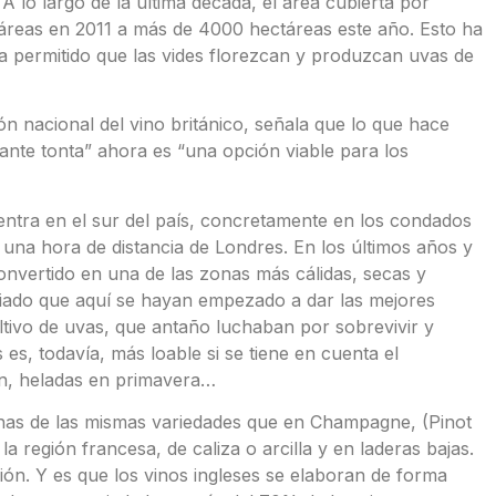
A lo largo de la última década, el área cubierta por
áreas en 2011 a más de 4000 hectáreas este año. Esto ha
ha permitido que las vides florezcan y produzcan uvas de
n nacional del vino británico, señala que lo que hace
nte tonta” ahora es “una opción viable para los
entra en el sur del país, concretamente en los condados
una hora de distancia de Londres. En los últimos años y
onvertido en una de las zonas más cálidas, secas y
ciado que aquí se hayan empezado a dar las mejores
ltivo de uvas, que antaño luchaban por sobrevivir y
s, todavía, más loable si se tiene en cuenta el
ión, heladas en primavera…
muchas de las mismas variedades que en Champagne, (Pinot
a región francesa, de caliza o arcilla y en laderas bajas.
ón. Y es que los vinos ingleses se elaboran de forma