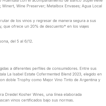
po Huentala con el acompañamiento de Banco Supervielle
; Winert, Wine Preserver; Metalbox Envases; Agua Local
frutar de los vinos y regresar de manera segura a sus
, que ofrece un 20% de descuento* en los viajes
ona, del 5 al 6/12.
idas a diferentes perfiles de consumidores. Entre sus
la La Isabel Estate Cofermented Blend 2023, elegido en
con doble Trophy como Mejor Vino Tinto de Argentina y
ra Dreidel Kosher Wines, una línea elaborada
scan vinos certificados bajo sus normas.