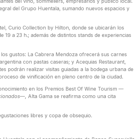
ntes del vino, sommeliers, empresarios y público local.
ntegral del Grupo Huentala, sumando nuevos espacios y
el, Curio Collection by Hilton, donde se ubicarán los
e 19 a 23 h.; además de distintos stands de experiencias
s los gustos: La Cabrera Mendoza ofrecerá sus carnes
-argentina con pastas caseras; y Acequias Restaurant,
tes podrán realizar visitas guiadas a la bodega urbana de
oceso de vinificación en pleno centro de la ciudad.
econocimiento en los Premios Best Of Wine Tourism —
cionados
—, Alta Gama se reafirma como una cita
degustaciones libres y copa de obsequio.