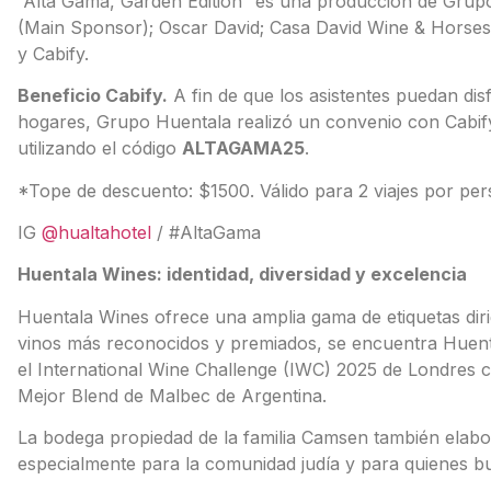
“Alta Gama, Garden Edition” es una producción de Gru
(Main Sponsor); Oscar David; Casa David Wine & Horses
y Cabify.
Beneficio Cabify.
A fin de que los asistentes puedan dis
hogares, Grupo Huentala realizó un convenio con Cabify
utilizando el código
ALTAGAMA25
.
*Tope de descuento: $1500. Válido para 2 viajes por pers
IG
@hualtahotel
/ #AltaGama
Huentala Wines: identidad, diversidad y excelencia
Huentala Wines ofrece una amplia gama de etiquetas dirig
vinos más reconocidos y premiados, se encuentra Huenta
el International Wine Challenge (IWC) 2025 de Londres 
Mejor Blend de Malbec de Argentina.
La bodega propiedad de la familia Camsen también elabo
especialmente para la comunidad judía y para quienes bu