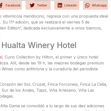
Facebook
Twitter
Linkedin
Whatsapp
o vitivinícola mendocino, regresa con una propuesta ideal
 Su 11ª edición, que se realizará el viernes 5 de
den Edition”, dedicada exclusivamente a vinos blancos,
.
 Hualta Winery Hotel
el
, Curio Collection by Hilton, el primer y único hotel
za. Allí, desde las 19 h, las mejores bodegas premium
Wines como anfitriona y la curaduría del periodista
Corazón del Sol, Cruzat, Finca Forconesi, Finca La Celia,
i, Sur de los Andes, Tapiz, Viña Artesano, Viña Las
bodegas.
lta Gama se consolidó a lo largo de sus diez ediciones