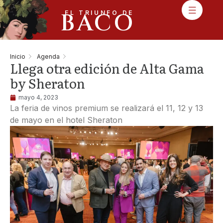
BACO
EL TRIUNFO DE
Inicio
Agenda
Llega otra edición de Alta Gama
by Sheraton
mayo 4, 2023
La feria de vinos premium se realizará el 11, 12 y 13
de mayo en el hotel Sheraton