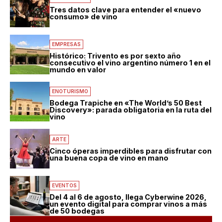
Tres datos clave para entender el «nuevo
consumo» de vino
EMPRESAS
Histórico: Trivento es por sexto año
consecutivo el vino argentino número 1 en el
mundo en valor
ENOTURISMO
Bodega Trapiche en «The World’s 50 Best
Discovery»: parada obligatoria en la ruta del
vino
ARTE
Cinco óperas imperdibles para disfrutar con
una buena copa de vino en mano
EVENTOS
Del 4 al 6 de agosto, llega Cyberwine 2026,
un evento digital para comprar vinos a más
de 50 bodegas