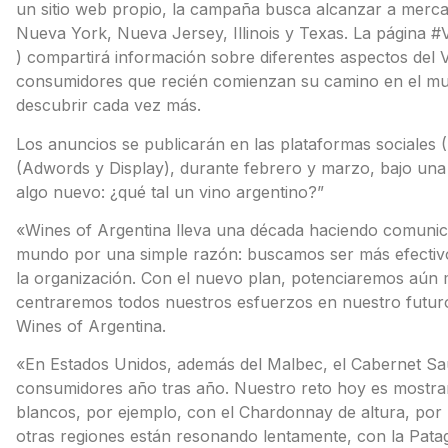
un sitio web propio, la campaña busca alcanzar a merca
Nueva York, Nueva Jersey, Illinois y Texas. La página 
) compartirá información sobre diferentes aspectos del V
consumidores que recién comienzan su camino en el mun
descubrir cada vez más.
Los anuncios se publicarán en las plataformas sociales 
(Adwords y Display), durante febrero y marzo, bajo una 
algo nuevo: ¿qué tal un vino argentino?”
«Wines of Argentina lleva una década haciendo comunicac
mundo por una simple razón: buscamos ser más efectivos 
la organización. Con el nuevo plan, potenciaremos aún m
centraremos todos nuestros esfuerzos en nuestro futuro
Wines of Argentina.
«En Estados Unidos, además del Malbec, el Cabernet Sau
consumidores año tras año. Nuestro reto hoy es mostrar
blancos, por ejemplo, con el Chardonnay de altura, po
otras regiones están resonando lentamente, con la Pata