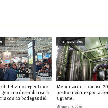
es
Internacionales
rd del vino argentino:
Mendoza destina usd 20
rgentina desembarcará
prefinanciar exportacio
ris con 43 bodegas del
a granel
enero 15, 2026