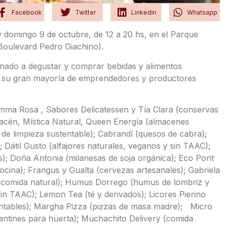
Facebook
Twitter
Linkedin
Whatsapp
domingo 9 de octubre, de 12 a 20 hs, en el Parque
 Boulevard Pedro Giachino).
nado a degustar y comprar bebidas y alimentos
 en su gran mayoría de emprendedores y productores
mma Rosa , Sabores Delicatessen y Tía Clara (conservas
acén, Mística Natural, Queen Energía (almacenes
 de limpieza sustentable); Cabrandí (quesos de cabra);
átil Gusto (alfajores naturales, veganos y sin TAAC);
); Doña Antonia (milanesas de soja orgánica); Eco Pont
ocina); Frangus y Gualta (cervezas artesanales); Gabriela
y comida natural); Humus Dorrego (humus de lombriz y
sin TAAC); Lemon Tea (té y derivados); Licores Pierino
tentables); Margha Pizza (pizzas de masa madre); Micro
antines para huerta); Muchachito Delivery (comida