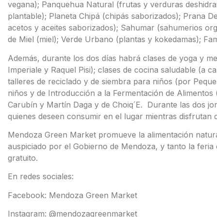
vegana); Panquehua Natural (frutas y verduras deshidrat
plantable); Planeta Chipá (chipás saborizados); Prana De
acetos y aceites saborizados); Sahumar (sahumerios org
de Miel (miel); Verde Urbano (plantas y kokedamas); Famil
Además, durante los dos días habrá clases de yoga y me
Imperiale y Raquel Pisi); clases de cocina saludable (a 
talleres de reciclado y de siembra para niños (por Pequ
niños y de Introducción a la Fermentación de Alimentos
Carubín y Martín Daga y de Choiq´E. Durante las dos j
quienes deseen consumir en el lugar mientras disfrutan de
Mendoza Green Market promueve la alimentación natural
auspiciado por el Gobierno de Mendoza, y tanto la feria
gratuito.
En redes sociales:
Facebook: Mendoza Green Market
Instagram: @mendozagreenmarket