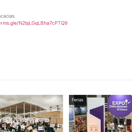
cacias.
forms.gle/N2bjLGqLBha7cPTQ9
Ferias