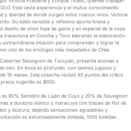
os Victoria Prandina y Enrique Tirado, quienes trabajan
EOLO. Esta vasta experiencia y el mutuo conocimiento
d y libertad de donde surgen estos nuevos vinos. Victoria
nto. Su estilo sensible y reflexivo aporta finesa y
el diseño de vinos tope de gama y en especial de la cepa
da trayectoria en Concha y Toro liderando la elaboración
extraordinaria intuición para comprender y lograr la
mo uno de los enólogos más respetados de Chile.
Cabernet Sauvignon de Tunuyán, presenta aromas a
de olor. En boca es profundo, con taninos jugosos y
de 18 meses. Esta cosecha recibió 93 puntos del crítico
 precio sugerido es $650.
6 es 80% Semillón de Luján de Cuyo y 20% de Sauvignon
omas a durazno blanco y maracuyá con toques de flor de
dez y dulzura, dejando sensaciones agradables y
roducción es extremadamente limitada, 1000 botellas.