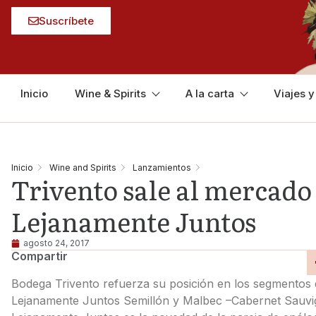
Suscríbete
Inicio
Wine & Spirits
A la carta
Viajes 
Inicio
Wine and Spirits
Lanzamientos
Trivento sale al mercado
Lejanamente Juntos
agosto 24, 2017
Compartir
Bodega Trivento refuerza su posición en los segmentos 
Lejanamente Juntos Semillón y Malbec –Cabernet Sauvi