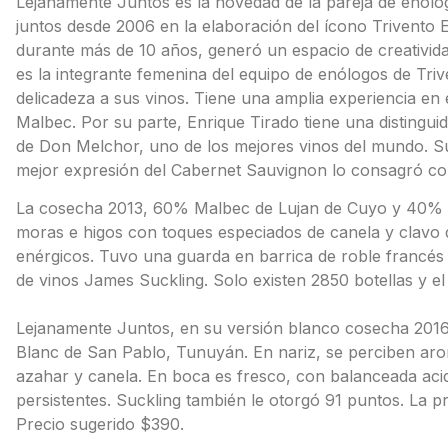
Lejanamente Juntos es la novedad de la pareja de enólog
juntos desde 2006 en la elaboración del ícono Trivento 
durante más de 10 años, generó un espacio de creativida
es la integrante femenina del equipo de enólogos de Trive
delicadeza a sus vinos. Tiene una amplia experiencia en 
Malbec. Por su parte, Enrique Tirado tiene una distingui
de Don Melchor, uno de los mejores vinos del mundo. Su 
mejor expresión del Cabernet Sauvignon lo consagró co
La cosecha 2013, 60% Malbec de Lujan de Cuyo y 40% 
moras e higos con toques especiados de canela y clavo 
enérgicos. Tuvo una guarda en barrica de roble francés 
de vinos James Suckling. Solo existen 2850 botellas y el
Lejanamente Juntos, en su versión blanco cosecha 201
Blanc de San Pablo, Tunuyán. En nariz, se perciben ar
azahar y canela. En boca es fresco, con balanceada aci
persistentes. Suckling también le otorgó 91 puntos. La p
Precio sugerido $390.