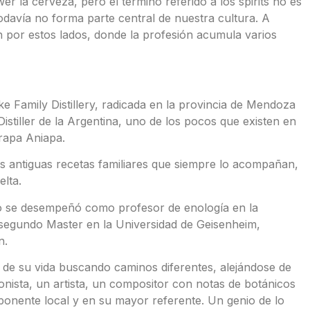
r la cerveza, pero el término referido a los spirits no es
todavía no forma parte central de nuestra cultura. A
én por estos lados, donde la profesión acumula varios
e Family Distillery, radicada en la provincia de Mendoza
istiller de la Argentina, uno de los pocos que existen en
rapa Aniapa.
as antiguas recetas familiares que siempre lo acompañan,
elta.
se desempeñó como profesor de enología en la
segundo Master en la Universidad de Geisenheim,
n.
 de su vida buscando caminos diferentes, alejándose de
onista, un artista, un compositor con notas de botánicos
xponente local y en su mayor referente. Un genio de lo