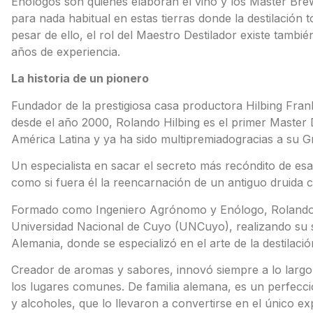
Enólogos son quienes elaboran el vino y los Master Brewe
para nada habitual en estas tierras donde la destilación 
pesar de ello, el rol del Maestro Destilador existe tambi
años de experiencia.
La historia de un pionero
Fundador de la prestigiosa casa productora Hilbing Frank
desde el año 2000, Rolando Hilbing es el primer Master D
América Latina y ya ha sido multipremiadogracias a su G
Un especialista en sacar el secreto más recóndito de es
como si fuera él la reencarnación de un antiguo druida c
Formado como Ingeniero Agrónomo y Enólogo, Rolando 
Universidad Nacional de Cuyo (UNCuyo), realizando su 
Alemania, donde se especializó en el arte de la destilació
Creador de aromas y sabores, innovó siempre a lo largo
los lugares comunes. De familia alemana, es un perfecci
y alcoholes, que lo llevaron a convertirse en el único e