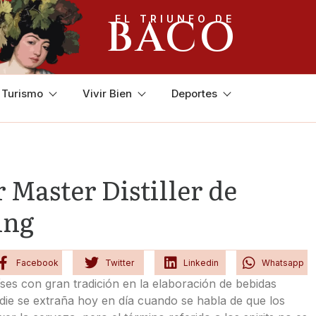
BACO
EL TRIUNFO DE
y Turismo
Vivir Bien
Deportes
 Master Distiller de
ing
Facebook
Twitter
Linkedin
Whatsapp
países con gran tradición en la elaboración de bebidas
adie se extraña hoy en día cuando se habla de que los