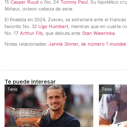
15
Casper Ruud
o No. 24
Tommy Paul
. Su hipotético cr
Miñaur, octavo cabeza de serie.
El finalista en 2024, Zverev, se estrenará ante el francé
favorito No. 32
Ugo Humbert
, mientras que en cuarta r
No. 17
Arthur Fils
, que debuta ante
Stan Wawrinka
.
Notas relacionadas:
Jannik Sinner, de número 1 mundial 
Te puede interesar
Tenis
Tenis