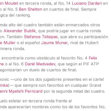
in Moutet
en tercera ronda, al No. 14
Luciano Darderi
en
o al No. 5
Ben Shelton
en cuartos de final. Siempre
ógica del ranking.
 más alto del cuadro también están enmarcados otros
mo
Alexander Bublik
, que podría jugar en cuarta ronda
ton. También
Stefanos Tsitsipas
, que abre su participación
e Muller
o el español
Jaume Munar
, rival de Hubert
rimera ronda.
s encontraría como obstáculo al favorito No. 4
Felix
me
o al No. 6
Daniil Medvedev
, que según el PIF ATP
agonizarían un duelo de cuartos de final.
okovic —uno de los dos jugadores presentes en el cartel
inka
)— que siempre son favoritos en cualquier Grand
anni Mpetshi Perricard
por la segunda mitad del cuadro.
lo estelar en tercera ronda frente al
onda aparecerían nombres como los de los favoritos No.