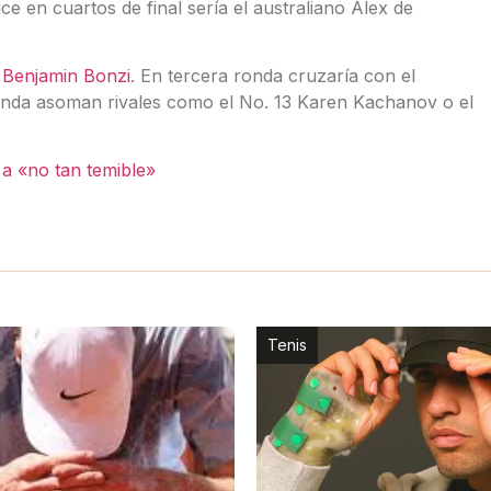
uce en cuartos de final sería el australiano Alex de
s
Benjamin Bonzi
. En tercera ronda cruzaría con el
onda asoman rivales como el No. 13 Karen Kachanov o el
a «no tan temible»
Tenis