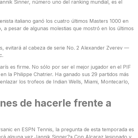
Jannik Sinner, número uno del ranking mundial, es el
enista italiano ganó los cuatro últimos Masters 1000 en
co, a pesar de algunas molestias que mostró en los últimos
les, evitará al cabeza de serie No. 2 Alexander Zverev —
c.
arís es firme. No sólo por ser el mejor jugador en el PIF
en la Philippe Chatrier. Ha ganado sus 29 partidos más
lazar los trofeos de Indian Wells, Miami, Montecarlo,
nes de hacerle frente a
rsanic en ESPN Tennis, la pregunta de esta temporada es
erá alguna vez Jannik Sinner?» Con Alcaraz lesionado y