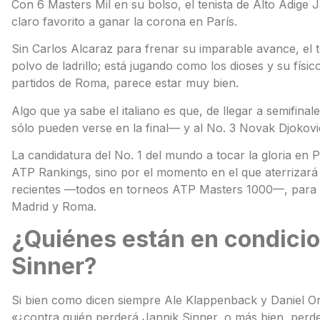
Con 6 Masters Mil en su bolso, el tenista de Alto Adige 
claro favorito a ganar la corona en París.
Sin Carlos Alcaraz para frenar su imparable avance, el t
polvo de ladrillo; está jugando como los dioses y su físi
partidos de Roma, parece estar muy bien.
Algo que ya sabe el italiano es que, de llegar a semifina
sólo pueden verse en la final— y al No. 3 Novak Djokovi
La candidatura del No. 1 del mundo a tocar la gloria en P
ATP Rankings, sino por el momento en el que aterrizará 
recientes —todos en torneos ATP Masters 1000—, para en
Madrid y Roma.
¿Quiénes están en condicio
Sinner?
Si bien como dicen siempre Ale Klappenback y Daniel O
«¿contra quién perderá Jannik Sinner, o más bien, perd