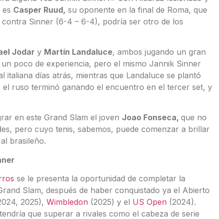
e es
Casper Ruud,
su oponente en la final de Roma, que
 contra Sinner (6-4 – 6-4), podría ser otro de los
.
ael Jodar
y
Martín Landaluce
, ambos jugando un gran
a un poco de experiencia, pero el mismo Jannik Sinner
l italiana días atrás, mientras que Landaluce se plantó
;
el ruso terminó ganando el encuentro en el tercer set, y
grar en este Grand Slam el joven
Joao Fonseca,
que no
es, pero cuyo tenis, sabemos, puede comenzar a brillar
l brasileño.
nner
rros
se le presenta la oportunidad de completar la
Grand Slam, después de haber conquistado ya el Abierto
(2024, 2025),
Wimbledon
(2025) y el
US Open
(2024).
 tendría que superar a rivales como el cabeza de serie