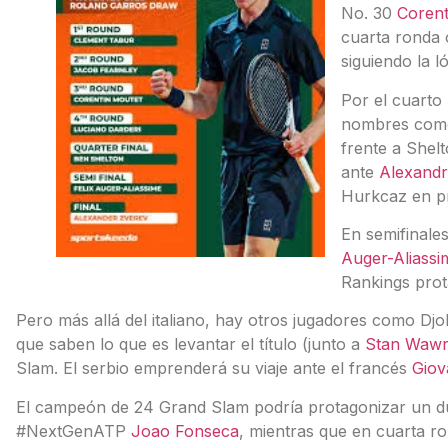
No. 30
Corent
cuarta ronda 
siguiendo la l
Por el cuarto
nombres co
frente a Shel
ante
Alexandr
Hurkcaz en p
En semifinale
Auger-Aliassi
Rankings prot
Pero más allá del italiano, hay otros jugadores como Dj
que saben lo que es levantar el título (junto a
Stan Wawr
Slam. El serbio emprenderá su viaje ante el francés
Giov
El campeón de 24 Grand Slam podría protagonizar un due
#NextGenATP
Joao Fonseca
, mientras que en cuarta r