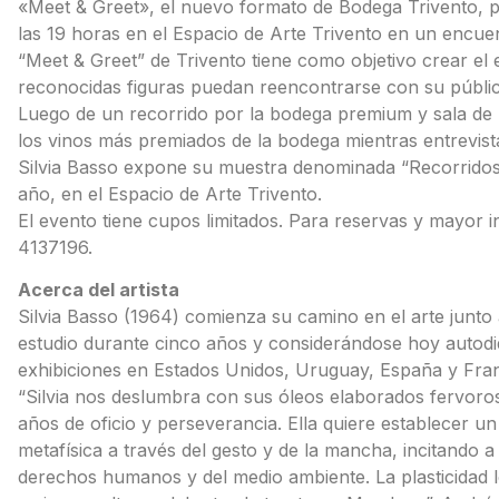
«Meet & Greet», el nuevo formato de Bodega Trivento, pre
las 19 horas en el Espacio de Arte Trivento en un encuen
“Meet & Greet” de Trivento tiene como objetivo crear el 
reconocidas figuras puedan reencontrarse con su públic
Luego de un recorrido por la bodega premium y sala de b
los vinos más premiados de la bodega mientras entrevistan
Silvia Basso expone su muestra denominada “Recorridos”.
año, en el Espacio de Arte Trivento.
El evento tiene cupos limitados. Para reservas y mayor i
4137196.
Acerca del artista
Silvia Basso (1964) comienza su camino en el arte junt
estudio durante cinco años y considerándose hoy autodid
exhibiciones en Estados Unidos, Uruguay, España y Fran
“Silvia nos deslumbra con sus óleos elaborados fervor
años de oficio y perseverancia. Ella quiere establecer
metafísica a través del gesto y de la mancha, incitando a
derechos humanos y del medio ambiente. La plasticidad l