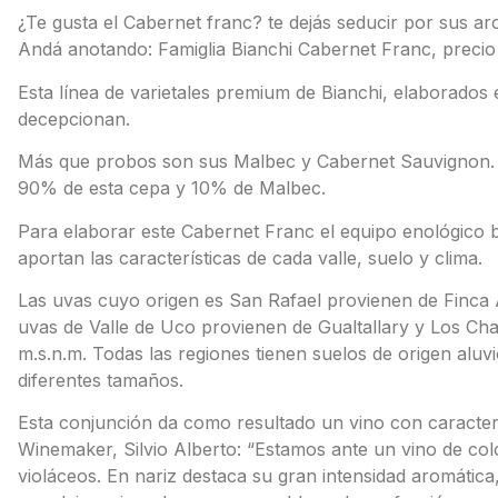
¿Te gusta el Cabernet franc? te dejás seducir por sus a
Andá anotando: Famiglia Bianchi Cabernet Franc, precio 
Esta línea de varietales premium de Bianchi, elaborados 
decepcionan.
Más que probos son sus Malbec y Cabernet Sauvignon. 
90% de esta cepa y 10% de Malbec.
Para elaborar este Cabernet Franc el equipo enológico bu
aportan las características de cada valle, suelo y clima.
Las uvas cuyo origen es San Rafael provienen de Finca A
uvas de Valle de Uco provienen de Gualtallary y Los Cha
m.s.n.m. Todas las regiones tienen suelos de origen aluv
diferentes tamaños.
Esta conjunción da como resultado un vino con caracterí
Winemaker, Silvio Alberto: “Estamos ante un vino de col
violáceos. En nariz destaca su gran intensidad aromática