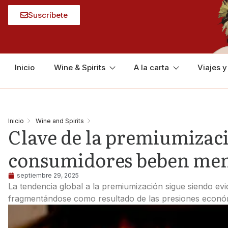
Suscríbete
Inicio
Wine & Spirits
A la carta
Viajes 
Inicio
Wine and Spirits
Clave de la premiumizació
consumidores beben meno
septiembre 29, 2025
La tendencia global a la premiumización sigue siendo evi
fragmentándose como resultado de las presiones económ