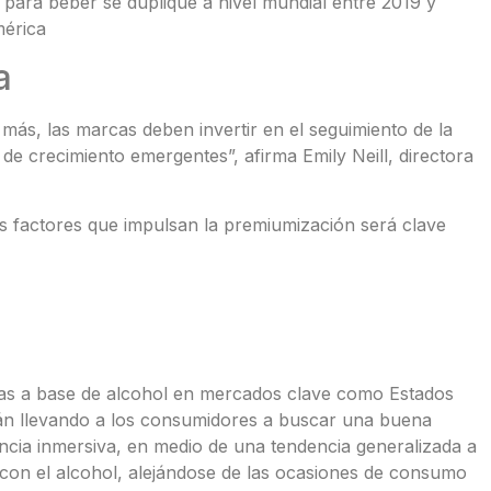
 para beber se duplique a nivel mundial entre 2019 y
érica
a
ás, las marcas deben invertir en el seguimiento de la
 de crecimiento emergentes”, afirma Emily Neill, directora
s factores que impulsan la premiumización será clave
idas a base de alcohol en mercados clave como Estados
tán llevando a los consumidores a buscar una buena
encia inmersiva, en medio de una tendencia generalizada a
n con el alcohol, alejándose de las ocasiones de consumo