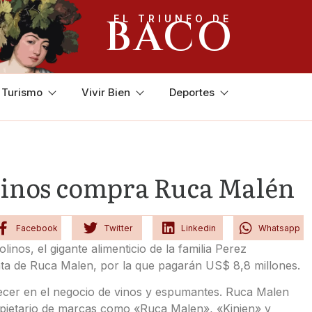
BACO
EL TRIUNFO DE
y Turismo
Vivir Bien
Deportes
linos compra Ruca Malén
Facebook
Twitter
Linkedin
Whatsapp
nos, el gigante alimenticio de la familia Perez
a de Ruca Malen, por la que pagarán US$ 8,8 millones.
ecer en el negocio de vinos y espumantes. Ruca Malen
opietario de marcas como «Ruca Malen», «Kinien» y