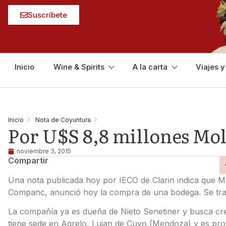
Suscríbete
Inicio
Wine & Spirits
A la carta
Viajes 
Inicio
Nota de Coyuntura
Por U$S 8,8 millones Mo
noviembre 3, 2015
Compartir
Una nota publicada hoy por IECO de Clarin indica que Moli
Companc, anunció hoy la compra de una bodega. Se trat
La compañía ya es dueña de Nieto Senetiner y busca cr
tiene sede en Agrelo, Lujan de Cuyo (Mendoza) y es pr