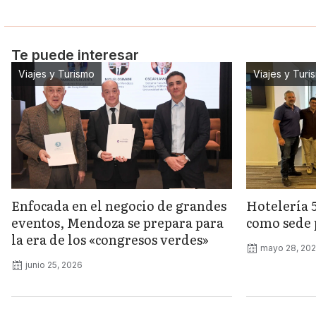
Te puede interesar
Viajes y Turismo
Viajes y Turi
Enfocada en el negocio de grandes
Hotelería 
eventos, Mendoza se prepara para
como sede 
la era de los «congresos verdes»
mayo 28, 20
junio 25, 2026