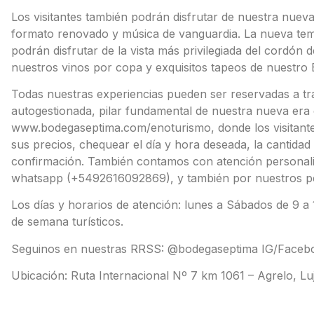
Los visitantes también podrán disfrutar de nuestra nue
formato renovado y música de vanguardia. La nueva te
podrán disfrutar de la vista más privilegiada del cordón
nuestros vinos por copa y exquisitos tapeos de nuestro E
Todas nuestras experiencias pueden ser reservadas a tr
autogestionada, pilar fundamental de nuestra nueva era e
www.bodegaseptima.com/enoturismo, donde los visitante
sus precios, chequear el día y hora deseada, la cantidad
confirmación. También contamos con atención personaliza
whatsapp (+5492616092869), y también por nuestros per
Los días y horarios de atención: lunes a Sábados de 9 a
de semana turísticos.
Seguinos en nuestras RRSS: @bodegaseptima IG/Facebo
Ubicación: Ruta Internacional Nº 7 km 1061 – Agrelo, L