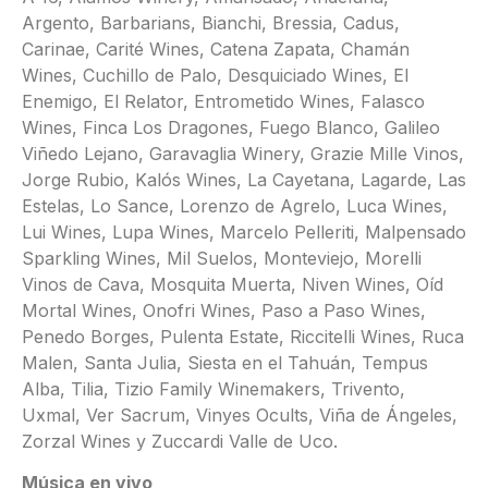
Argento, Barbarians, Bianchi, Bressia, Cadus,
Carinae, Carité Wines, Catena Zapata, Chamán
Wines, Cuchillo de Palo, Desquiciado Wines, El
Enemigo, El Relator, Entrometido Wines, Falasco
Wines, Finca Los Dragones, Fuego Blanco, Galileo
Viñedo Lejano, Garavaglia Winery, Grazie Mille Vinos,
Jorge Rubio, Kalós Wines, La Cayetana, Lagarde, Las
Estelas, Lo Sance, Lorenzo de Agrelo, Luca Wines,
Lui Wines, Lupa Wines, Marcelo Pelleriti, Malpensado
Sparkling Wines, Mil Suelos, Monteviejo, Morelli
Vinos de Cava, Mosquita Muerta, Niven Wines, Oíd
Mortal Wines, Onofri Wines, Paso a Paso Wines,
Penedo Borges, Pulenta Estate, Riccitelli Wines, Ruca
Malen, Santa Julia, Siesta en el Tahuán, Tempus
Alba, Tilia, Tizio Family Winemakers, Trivento,
Uxmal, Ver Sacrum, Vinyes Ocults, Viña de Ángeles,
Zorzal Wines y Zuccardi Valle de Uco.
Música en vivo