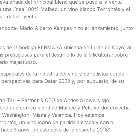
va añada del principal blend que se puso a la venta
a una línea 100% Malbec, un vino blanco Torrontés y el
ogo del proyecto.
ndoza- Mario Alberto Kempes hizo el lanzamiento, junto
ones de la bodega FERMASA ubicada en Luján de Cuyo, al
 prestigiosas para el desarrollo de la viticultura; sobre
ario majestuoso.
 especiales de la industria del vino y periodistas donde
s perspectivas para Qatar 2022 y, por supuesto, de su
an Tari – Partner & CEO de Andes Growers dijo:
ina que con su blend de Malbec y Petit Verdot cosecha
o Washington, Miami y Valencia. Hoy estamos
ntés; un vino ícono de partida limitada y con el
 hace 3 años, en este caso de la cosecha 2018”.