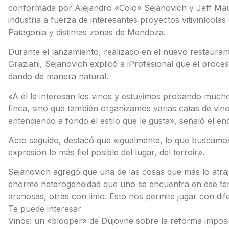
conformada por Alejandro «Colo» Sejanovich y Jeff Mau
industria a fuerza de interesantes proyectos vitivinícola
Patagonia y distintas zonas de Mendoza.
Durante el lanzamiento, realizado en el nuevo restauran
Graziani, Sejanovich explicó a iProfesional que el proces
dando de manera natural.
«A él le interesan los vinos y estuvimos probando mucho
finca, sino que también organizamos varias catas de vino
entendiendo a fondo el estilo que le gusta», señaló el e
Acto seguido, destacó que «igualmente, lo que buscamo
expresión lo más fiel posible del lugar, del terroir».
Sejanovich agregó que una de las cosas que más lo atrajo
enorme heterogeneidad que uno se encuentra en ese terr
arenosas, otras con limo. Esto nos permite jugar con dife
Te puede interesar
Vinos: un «blooper» de Dujovne sobre la reforma impos