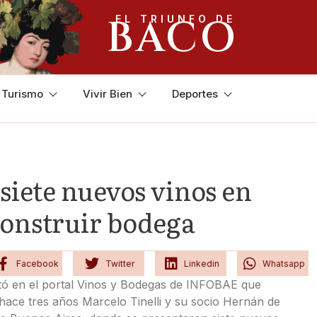
BACO
EL TRIUNFO DE
y Turismo
Vivir Bien
Deportes
siete nuevos vinos en
construir bodega
Facebook
Twitter
Linkedin
Whatsapp
tó en el portal Vinos y Bodegas de INFOBAE que
n hace tres años Marcelo Tinelli y su socio Hernán de