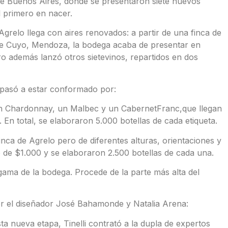
 de Buenos Aires, donde se presentaron siete nuevos
 primero en nacer.
grelo llega con aires renovados: a partir de una finca de
 de Cuyo, Mendoza, la bodega acaba de presentar en
ro además lanzó otros sietevinos, repartidos en dos
 pasó a estar conformado por:
 un Chardonnay, un Malbec y un CabernetFranc,que llegan
En total, se elaboraron 5.000 botellas de cada etiqueta.
nca de Agrelo pero de diferentes alturas, orientaciones y
do de $1.000 y se elaboraron 2.500 botellas de cada una.
ama de la bodega. Procede de la parte más alta del
por el diseñador José Bahamonde y Natalia Arena:
sta nueva etapa, Tinelli contrató a la dupla de expertos