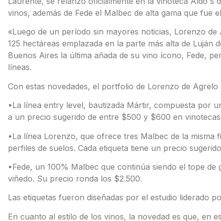
Laurente, se relanzó oficialmente en la vinoteca Aldo´s
vinos, además de Fede el Malbec de alta gama que fue el
«Luego de un período sin mayores noticias, Lorenzo de A
125 hectáreas emplazada en la parte más alta de Luján
Buenos Aires la última añada de su vino ícono, Fede, pe
líneas.
Con estas novedades, el portfolio de Lorenzo de Agrelo
•La línea entry level, bautizada Mártir, compuesta por
a un precio sugerido de entre $500 y $600 en vinotecas. 
•La línea Lorenzo, que ofrece tres Malbec de la misma fi
perfiles de suelos. Cada etiqueta tiene un precio sugeri
•Fede, un 100% Malbec que continúa siendo el tope de g
viñedo. Su precio ronda los $2.500.
Las etiquetas fueron diseñadas por el estudio liderado 
En cuanto al estilo de los vinos, la novedad es que, en e