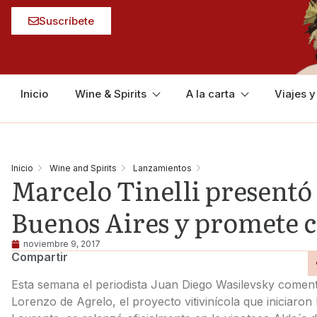
Suscríbete
Inicio
Wine & Spirits
A la carta
Viajes 
Inicio
Wine and Spirits
Lanzamientos
Marcelo Tinelli presentó 
Buenos Aires y promete 
noviembre 9, 2017
Compartir
Esta semana el periodista Juan Diego Wasilevsky comen
Lorenzo de Agrelo, el proyecto vitivinícola que iniciaro