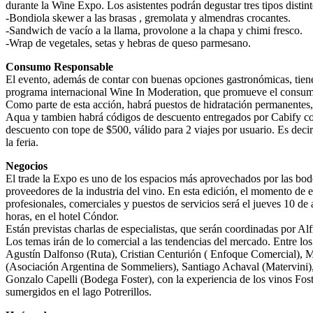
durante la Wine Expo. Los asistentes podrán degustar tres tipos distin
-Bondiola skewer a las brasas , gremolata y almendras crocantes.
-Sandwich de vacío a la llama, provolone a la chapa y chimi fresco.
-Wrap de vegetales, setas y hebras de queso parmesano.
Consumo Responsable
El evento, además de contar con buenas opciones gastronómicas, tien
programa internacional Wine In Moderation, que promueve el consum
Como parte de esta acción, habrá puestos de hidratación permanentes
Aqua y tambien habrá códigos de descuento entregados por Cabify 
descuento con tope de $500, válido para 2 viajes por usuario. Es decir,
la feria.
Negocios
El trade la Expo es uno de los espacios más aprovechados por las bod
proveedores de la industria del vino. En esta edición, el momento de e
profesionales, comerciales y puestos de servicios será el jueves 10 de
horas, en el hotel Cóndor.
Están previstas charlas de especialistas, que serán coordinadas por Al
Los temas irán de lo comercial a las tendencias del mercado. Entre los
Agustín Dalfonso (Ruta), Cristian Centurión ( Enfoque Comercial), 
(Asociación Argentina de Sommeliers), Santiago Achaval (Matervini),
Gonzalo Capelli (Bodega Foster), con la experiencia de los vinos Fos
sumergidos en el lago Potrerillos.