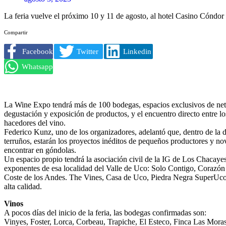
La feria vuelve el próximo 10 y 11 de agosto, al hotel Casino Cóndo
Compartir
Facebook
Twitter
Linkedin
Whatsapp
La Wine Expo tendrá más de 100 bodegas, espacios exclusivos de net
degustación y exposición de productos, y el encuentro directo entre l
hacedores del vino.
Federico Kunz, uno de los organizadores, adelantó que, dentro de la d
terruños, estarán los proyectos inéditos de pequeños productores y nov
encontrar en góndolas.
Un espacio propio tendrá la asociación civil de la IG de Los Chacaye
exponentes de esa localidad del Valle de Uco: Solo Contigo, Corazón 
Coste de los Andes. The Vines, Casa de Uco, Piedra Negra SuperUco,
alta calidad.
Vinos
A pocos días del inicio de la feria, las bodegas confirmadas son:
Vinyes, Foster, Lorca, Corbeau, Trapiche, El Esteco, Finca Las Moras