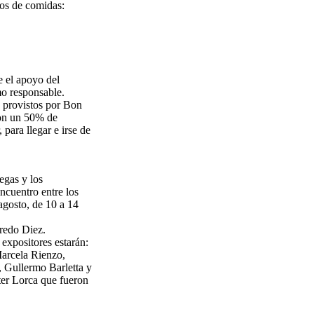
tos de comidas:
e el apoyo del
o responsable.
, provistos por Bon
con un 50% de
 para llegar e irse de
egas y los
ncuentro entre los
 agosto, de 10 a 14
fredo Diez.
 expositores estarán:
Marcela Rienzo,
 Gullermo Barletta y
ter Lorca que fueron