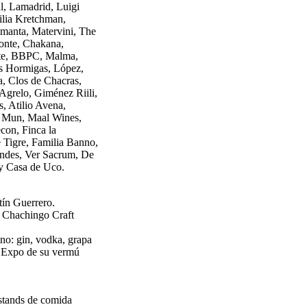
l, Lamadrid, Luigi
ilia Kretchman,
amanta, Matervini, The
onte, Chakana,
iete, BBPC, Malma,
as Hormigas, López,
a, Clos de Chacras,
Agrelo, Giménez Riili,
s, Atilio Avena,
, Mun, Maal Wines,
con, Finca la
 Tigre, Familia Banno,
Andes, Ver Sacrum, De
 y Casa de Uco.
tín Guerrero.
a Chachingo Craft
ino: gin, vodka, grapa
e Expo de su vermú
 stands de comida