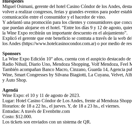
Huéspedes
Miguel Osimani, gerente del hotel Casino Cóndor de los Andes, desta
volver a realizar congresos, ferias y grandes eventos para poder estab
comunicación entre el consumidor y el hacedor de vino.
Y adelantó una promoción para los clientes y consumidores que concur
que puedan alojarse en el hotel. “Entre los días 9 y 12 de agosto, qui
la Wine Expo recibirán un importante descuento en el alojamiento”.
Explicó el gerente que este beneficio se contrata a través de la web 
los Andes (https://www.hotelcasinocondor.com.ar) o por medio de r
Sponsors
La Wine Expo Edición 10° años, cuenta con el auspicio destacado de T
Radio Nihuil, Diario Uno, Mendoza Shopping, Volf Mendoza, Feel 
También acompañan Banco Macro, Cinzano, Guarda 14, Agencia publ
Wine, Smart Congresses by Silvana Biagiotti, La Cuyana, Velvet, Al
y Auto Shop.
Agendá
Wine Expo: el 10 y 11 de agosto de 2023.
Lugar: Hotel Casino Cóndor de Los Andes, frente al Mendoza Shopp
Horarios: de 18 a 22 hs., el jueves. Y, de 18 a 23 hs., el viernes.
Entradas: A través de Evenbrite.com
Costo: $12.000.
Los tickets son enviados con un sistema de QR.