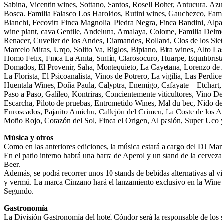
Sabina, Vicentin wines, Sottano, Santos, Rosell Boher, Antucura. Azu
Bosca. Familia Falasco Los Haroldos, Rutini wines, Gauchezco, Fam
Bianchi, Fecovita Finca Magnolia, Piedra Negra, Finca Bandini, Alp
wine plant, cava Gentile, Andeluna, Amalaya, Colome, Familia Delm
Renacer, Cuvelier de los Andes, Diamandes, Rolland, Clos de los S
Marcelo Miras, Urqo, Solito Va, Riglos, Bipiano, Bira wines, Alto L
Homo Felix, Finca La Anita, Sinfín, Clarosocuro, Huarpe, Equilibrist
Domados, El Provenir, Saha, Montequieto, La Cayetana, Lorenzo de 
La Florista, El Psicoanalista, Vinos de Potrero, La vigilia, Las Perdice
Huentala Wines, Doña Paula, Calyptra, Enemigo, Cafayate – Etchart
Paso a Paso, Galileo, Kontriras, Concientemente viticultores, Vino De
Escarcha, Piloto de pruebas, Entrometido Wines, Mal du bec, Nido de
Enroscados, Pajarito Amichu, Callejón del Crimen, La Coste de los 
Moño Rojo, Corazón del Sol, Finca el Origen, Al pasión, Super Uco
Música y otros
Como en las anteriores ediciones, la música estará a cargo del DJ Mar
En el patio interno habrá una barra de Aperol y un stand de la cervez
Beer.
Además, se podrá recorrer unos 10 stands de bebidas alternativas al v
y vermú. La marca Cinzano hará el lanzamiento exclusivo en la Win
Segundo.
Gastronomía
La División Gastronomía del hotel Cóndor será la responsable de los