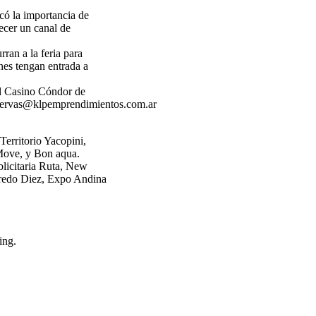
có la importancia de
lecer un canal de
ran a la feria para
enes tengan entrada a
del Casino Cóndor de
eservas@klpemprendimientos.com.ar
erritorio Yacopini,
Move, y Bon aqua.
icitaria Ruta, New
fredo Diez, Expo Andina
ing.